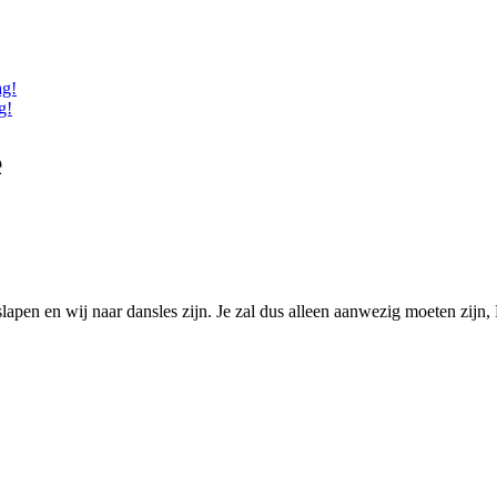
ag!
g!
e
slapen en wij naar dansles zijn. Je zal dus alleen aanwezig moeten zijn, 