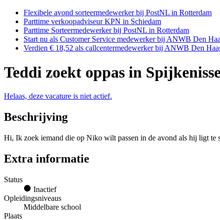
Flexibele avond sorteermedewerker bij PostNL in Rotterdam
Parttime verkoopadviseur KPN in Schiedam
Parttime Sorteermedewerker bij PostNL in Rotterdam
Start nu als Customer Service medewerker bij ANWB Den Ha
Verdien € 18,52 als callcentermedewerker bij ANWB Den Haa
Teddi zoekt oppas in Spijkeniss
Helaas, deze vacature is niet actief.
Beschrijving
Hi, Ik zoek iemand die op Niko wilt passen in de avond als hij ligt te 
Extra informatie
Status
Inactief
Opleidingsniveaus
Middelbare school
Plaats