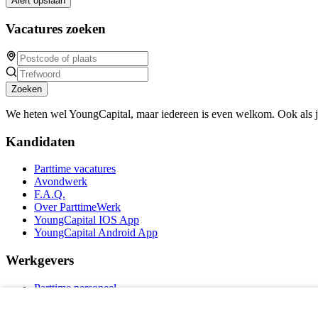
Alert opslaan
Vacatures zoeken
Zoeken
We heten wel YoungCapital, maar iedereen is even welkom. Ook als 
Kandidaten
Parttime vacatures
Avondwerk
F.A.Q.
Over ParttimeWerk
YoungCapital IOS App
YoungCapital Android App
Werkgevers
Parttime personeel
Vacature aanmelden
Bereken uw tarief