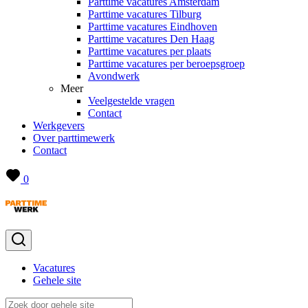
Parttime vacatures Amsterdam
Parttime vacatures Tilburg
Parttime vacatures Eindhoven
Parttime vacatures Den Haag
Parttime vacatures per plaats
Parttime vacatures per beroepsgroep
Avondwerk
Meer
Veelgestelde vragen
Contact
Werkgevers
Over parttimewerk
Contact
0
Vacatures
Gehele site