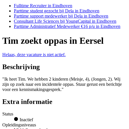
Fulltime Recruiter in Eindhoven
Parttime student gezocht bij Dela in Eindhoven
Parttime support medewerker bij Dela in Eindhoven
Consultant Life Sciences bij YoungCapital in Eindhoven
Parttime Administratief Medewerker €16 p/u in Eindhoven
Tim zoekt oppas in Eersel
Helaas, deze vacature is niet actief.
Beschrijving
"Ik heet Tim. We hebben 2 kinderen (Meisje, 4), (Jongen, 2). Wij
zijn op zoek naar een incidentele oppas. Stuur gerust een berichtje
voor een kennismakingsgesprek."
Extra informatie
Status
Inactief
Opleidingsniveaus