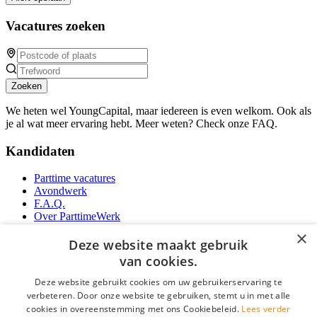
Vacatures zoeken
Zoeken
We heten wel YoungCapital, maar iedereen is even welkom. Ook als
je al wat meer ervaring hebt. Meer weten? Check onze FAQ.
Kandidaten
Parttime vacatures
Avondwerk
F.A.Q.
Over ParttimeWerk
YoungCapital IOS App
×
YoungCapital Android App
Deze website maakt gebruik
van cookies.
Werkgevers
Deze website gebruikt cookies om uw gebruikerservaring te
verbeteren. Door onze website te gebruiken, stemt u in met alle
Parttime personeel
cookies in overeenstemming met ons Cookiebeleid.
Lees verder
Vacature aanmelden