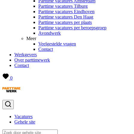
Parttime vacatures Amsterdam
Parttime vacatures Tilburg
Parttime vacatures Eindhoven
Parttime vacatures Den Haag
Parttime vacatures per plaats
Parttime vacatures per beroepsgroep
Avondwerk
Meer
Veelgestelde vragen
Contact
Werkgevers
Over parttimewerk
Contact
0
Vacatures
Gehele site