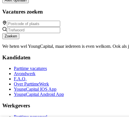
Alert opslaan
Vacatures zoeken
Zoeken
We heten wel YoungCapital, maar iedereen is even welkom. Ook als 
Kandidaten
Parttime vacatures
Avondwerk
F.A.Q.
Over ParttimeWerk
YoungCapital IOS App
YoungCapital Android App
Werkgevers
Parttime personeel
Vacature aanmelden
Bereken uw tarief