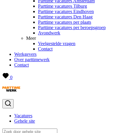
Parttime vacatures Amsterdam
Parttime vacatures Tilburg
Parttime vacatures Eindhoven
Parttime vacatures Den Haag
Parttime vacatures per plaats
Parttime vacatures per beroepsgroep
Avondwerk
Meer
Veelgestelde vragen
Contact
Werkgevers
Over parttimewerk
Contact
0
Vacatures
Gehele site