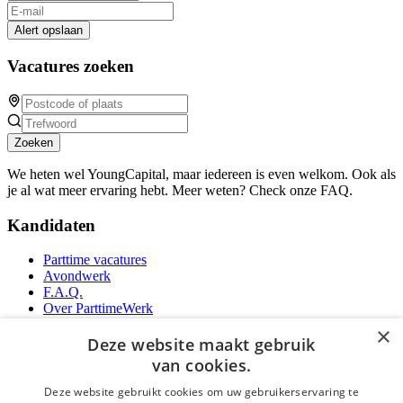
Alert opslaan
Vacatures zoeken
Zoeken
We heten wel YoungCapital, maar iedereen is even welkom. Ook als
je al wat meer ervaring hebt. Meer weten? Check onze FAQ.
Kandidaten
Parttime vacatures
Avondwerk
F.A.Q.
Over ParttimeWerk
YoungCapital IOS App
×
YoungCapital Android App
Deze website maakt gebruik
van cookies.
Werkgevers
Deze website gebruikt cookies om uw gebruikerservaring te