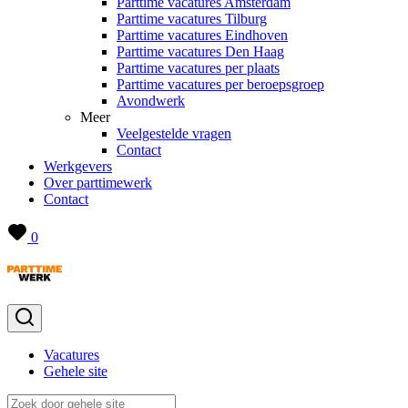
Parttime vacatures Amsterdam
Parttime vacatures Tilburg
Parttime vacatures Eindhoven
Parttime vacatures Den Haag
Parttime vacatures per plaats
Parttime vacatures per beroepsgroep
Avondwerk
Meer
Veelgestelde vragen
Contact
Werkgevers
Over parttimewerk
Contact
0
Vacatures
Gehele site