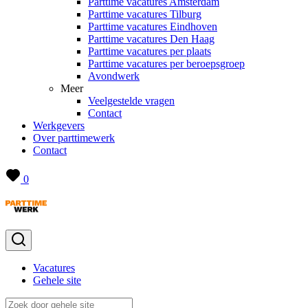
Parttime vacatures Amsterdam
Parttime vacatures Tilburg
Parttime vacatures Eindhoven
Parttime vacatures Den Haag
Parttime vacatures per plaats
Parttime vacatures per beroepsgroep
Avondwerk
Meer
Veelgestelde vragen
Contact
Werkgevers
Over parttimewerk
Contact
0
Vacatures
Gehele site