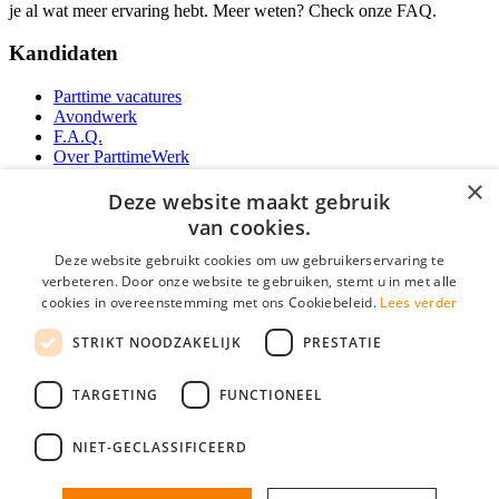
je al wat meer ervaring hebt. Meer weten? Check onze FAQ.
Kandidaten
Parttime vacatures
Avondwerk
F.A.Q.
Over ParttimeWerk
YoungCapital IOS App
×
YoungCapital Android App
Deze website maakt gebruik
van cookies.
Werkgevers
Deze website gebruikt cookies om uw gebruikerservaring te
verbeteren. Door onze website te gebruiken, stemt u in met alle
Parttime personeel
cookies in overeenstemming met ons Cookiebeleid.
Lees verder
Vacature aanmelden
Bereken uw tarief
STRIKT NOODZAKELIJK
PRESTATIE
Partners
Contact
TARGETING
FUNCTIONEEL
Social
NIET-GECLASSIFICEERD