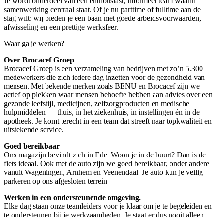
Je wordt onderdeel van een enthousiast, informeel team waarin
samenwerking centraal staat. Of je nu parttime of fulltime aan de
slag wilt: wij bieden je een baan met goede arbeidsvoorwaarden,
afwisseling en een prettige werksfeer.
Waar ga je werken?
Over Broca
cef Groep
Brocacef Groep is een verzameling van bedrijven met zo’n 5.300
medewerkers die zich iedere dag inzetten voor de gezondheid van
mensen. Met bekende merken zoals BENU en Brocacef zijn we
actief op plekken waar mensen behoefte hebben aan advies over een
gezonde leefstijl, medicijnen, zelfzorgproducten en medische
hulpmiddelen — thuis, in het ziekenhuis, in instellingen én in de
apotheek. Je komt terecht in een team dat streeft naar topkwaliteit en
uitstekende service.
Goed bereikbaar
Ons magazijn bevindt zich in Ede. Woon je in de buurt? Dan is de
fiets ideaal. Ook met de auto zijn we goed bereikbaar, onder andere
vanuit Wageningen, Arnhem en Veenendaal. Je auto kun je veilig
parkeren op ons afgesloten terrein.
Werken in een ondersteunende omgeving.
Elke dag staan onze teamleiders voor je klaar om je te begeleiden en
te ondersteunen bij je werkzaamheden. Je staat er dus nooit alleen