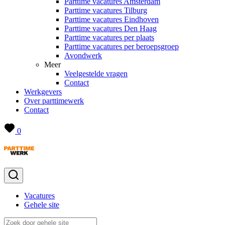
Parttime vacatures Amsterdam
Parttime vacatures Tilburg
Parttime vacatures Eindhoven
Parttime vacatures Den Haag
Parttime vacatures per plaats
Parttime vacatures per beroepsgroep
Avondwerk
Meer
Veelgestelde vragen
Contact
Werkgevers
Over parttimewerk
Contact
0
Vacatures
Gehele site