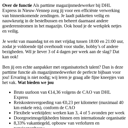
Over de functie
Als parttime magazijnmedewerker bij DHL
Express in Nieuw-Vennep zorg jij voor een efficiënte verwerking
van binnenkomende zendingen. Je laadt pakketten veilig en
nauwkeurig in de bestelbussen en beheert daarnaast andere
goederenstromen in het magazijn. Ook houd je de werkplek netjes
en veilig.
Je werkt van maandag tot en met vrijdag tussen 18:00 en 21:00 uur,
zodat je voldoende tijd overhoudt voor studie, hobby’s of andere
bezigheden. Wil je liever 3 of 4 dagen per week aan de slag? Dat
kan ook!
Ben jij een echte aanpakker met organisatorisch talent? Dan is deze
parttime functie als magazijnmedewerker de perfecte bijbaan voor
jou! Ervaring is niet nodig; wij leren je graag alle fijne kneepjes van
het vak.
Wat bieden we jou
Bruto uurloon van €14,36 volgens de CAO van DHL
Express
Reiskostenvergoeding van €0,23 per kilometer (maximaal 40
km enkele reis), conform de CAO
Flexibele werktijden: werken kan 3, 4 of 5 avonden per week
Doorgroeimogelijkheden binnen een internationale organisatie
8,33% vakantiegeld, opbouw van verlofuren en