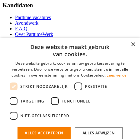
Kandidaten
Parttime vacatures
Avondwerk
F.A.Q.
Over ParttimeWerk
YoungCapital IOS App
×
YoungCapital Android App
Deze website maakt gebruik
van cookies.
Werkgevers
Deze website gebruikt cookies om uw gebruikerservaring te
verbeteren. Door onze website te gebruiken, stemt u in met alle
Parttime personeel
cookies in overeenstemming met ons Cookiebeleid.
Lees verder
Vacature aanmelden
Bereken uw tarief
STRIKT NOODZAKELIJK
PRESTATIE
Partners
Contact
TARGETING
FUNCTIONEEL
Social
NIET-GECLASSIFICEERD
ALLES ACCEPTEREN
ALLES AFWIJZEN
ParttimeWerk.nl is onderdeel van YoungCapital • © 2026 • KvK nr: 34199416 •