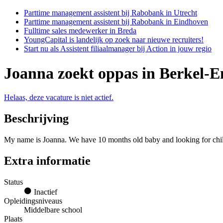
Parttime management assistent bij Rabobank in Utrecht
Parttime management assistent bij Rabobank in Eindhoven
Fulltime sales medewerker in Breda
YoungCapital is landelijk op zoek naar nieuwe recruiters!
Start nu als Assistent filiaalmanager bij Action in jouw regio
Joanna zoekt oppas in Berkel-E
Helaas, deze vacature is niet actief.
Beschrijving
My name is Joanna. We have 10 months old baby and looking for chil
Extra informatie
Status
Inactief
Opleidingsniveaus
Middelbare school
Plaats