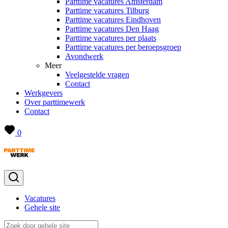
Parttime vacatures Amsterdam
Parttime vacatures Tilburg
Parttime vacatures Eindhoven
Parttime vacatures Den Haag
Parttime vacatures per plaats
Parttime vacatures per beroepsgroep
Avondwerk
Meer
Veelgestelde vragen
Contact
Werkgevers
Over parttimewerk
Contact
0
Vacatures
Gehele site