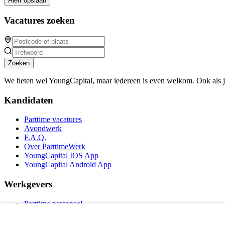
Alert opslaan
Vacatures zoeken
Zoeken
We heten wel YoungCapital, maar iedereen is even welkom. Ook als 
Kandidaten
Parttime vacatures
Avondwerk
F.A.Q.
Over ParttimeWerk
YoungCapital IOS App
YoungCapital Android App
Werkgevers
Parttime personeel
Vacature aanmelden
Bereken uw tarief