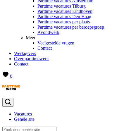
Parttime vacatures Amsterdam
Parttime vacatures Tilburg
Parttime vacatures Eindhoven
Parttime vacatures Den Haag
Parttime vacatures per plaats
Parttime vacatures per beroepsgroep
Avondwerk
Meer
Veelgestelde vragen
Contact
Werkgevers
Over parttimewerk
Contact
0
Vacatures
Gehele site