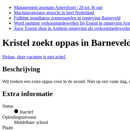
Management assistant Amersfoort | 28 tot 36 uur
Machineoperator gezocht in heel Nederland
Fulltime installateur zonnepanelen in omgeving Barneveld
Word parttime verkoopmedewerker bij Essent in omgeving Ar
Jouw Essent shop in Arnhem omgeving als verkoopmedewerke
Kristel zoekt oppas in Barnevel
Helaas, deze vacature is niet actief.
Beschrijving
Wij zoeken een extra oppas voor in de avond. Niet op een vaste da
Extra informatie
Status
Inactief
Opleidingsniveaus
Middelbare school
Plaats