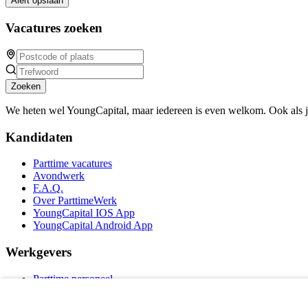
Alert opslaan
Vacatures zoeken
Zoeken
We heten wel YoungCapital, maar iedereen is even welkom. Ook als 
Kandidaten
Parttime vacatures
Avondwerk
F.A.Q.
Over ParttimeWerk
YoungCapital IOS App
YoungCapital Android App
Werkgevers
Parttime personeel
Vacature aanmelden
Bereken uw tarief