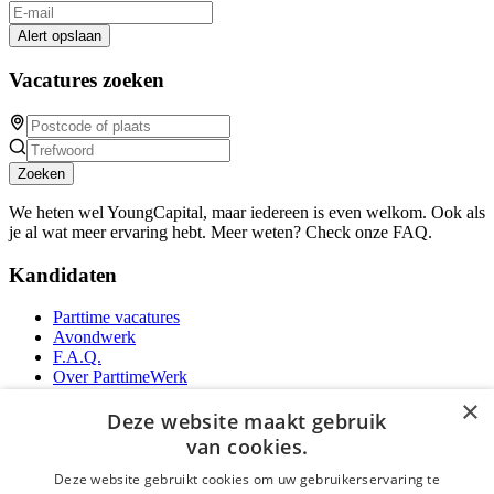
Alert opslaan
Vacatures zoeken
Zoeken
We heten wel YoungCapital, maar iedereen is even welkom. Ook als
je al wat meer ervaring hebt. Meer weten? Check onze FAQ.
Kandidaten
Parttime vacatures
Avondwerk
F.A.Q.
Over ParttimeWerk
YoungCapital IOS App
×
YoungCapital Android App
Deze website maakt gebruik
van cookies.
Werkgevers
Deze website gebruikt cookies om uw gebruikerservaring te