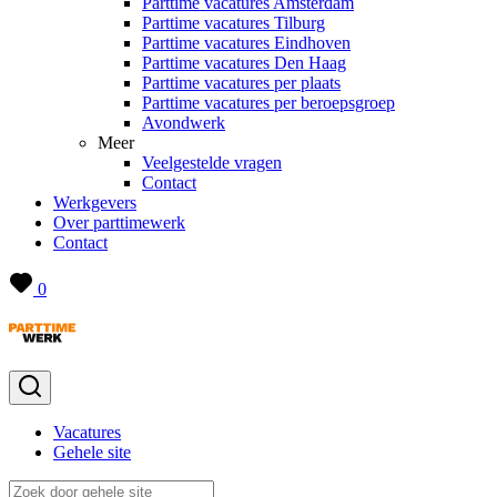
Parttime vacatures Amsterdam
Parttime vacatures Tilburg
Parttime vacatures Eindhoven
Parttime vacatures Den Haag
Parttime vacatures per plaats
Parttime vacatures per beroepsgroep
Avondwerk
Meer
Veelgestelde vragen
Contact
Werkgevers
Over parttimewerk
Contact
0
Vacatures
Gehele site