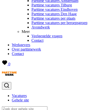
Parttime vacatures Amsterdam
Parttime vacatures Tilburg
Parttime vacatures Eindhoven
Parttime vacatures Den Haag
Parttime vacatures per plaats
Parttime vacatures per beroepsgroep
Avondwerk
Meer
Veelgestelde vragen
Contact
Werkgevers
Over parttimewerk
Contact
0
Vacatures
Gehele site