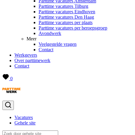
Parttime vacatures Amsterdam
Parttime vacatures Tilburg
Parttime vacatures Eindhoven
Parttime vacatures Den Haag
Parttime vacatures per plaats
Parttime vacatures per beroepsgroep
Avondwerk
Meer
Veelgestelde vragen
Contact
Werkgevers
Over parttimewerk
Contact
0
Vacatures
Gehele site