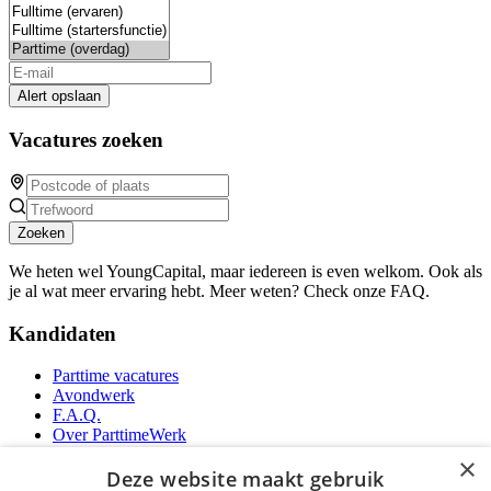
Alert opslaan
Vacatures zoeken
Zoeken
We heten wel YoungCapital, maar iedereen is even welkom. Ook als
je al wat meer ervaring hebt. Meer weten? Check onze FAQ.
Kandidaten
Parttime vacatures
Avondwerk
F.A.Q.
Over ParttimeWerk
YoungCapital IOS App
×
YoungCapital Android App
Deze website maakt gebruik