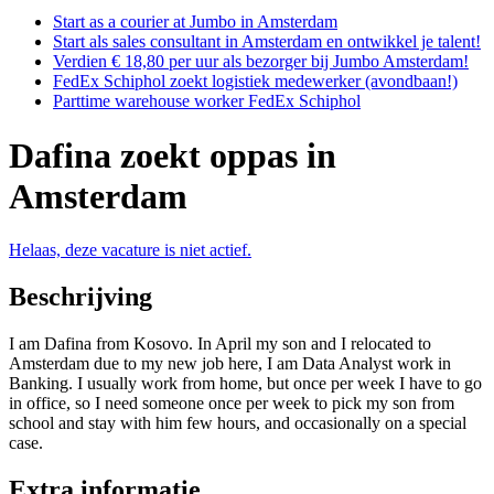
Start as a courier at Jumbo in Amsterdam
Start als sales consultant in Amsterdam en ontwikkel je talent!
Verdien € 18,80 per uur als bezorger bij Jumbo Amsterdam!
FedEx Schiphol zoekt logistiek medewerker (avondbaan!)
Parttime warehouse worker FedEx Schiphol
Dafina zoekt oppas in
Amsterdam
Helaas, deze vacature is niet actief.
Beschrijving
I am Dafina from Kosovo. In April my son and I relocated to
Amsterdam due to my new job here, I am Data Analyst work in
Banking. I usually work from home, but once per week I have to go
in office, so I need someone once per week to pick my son from
school and stay with him few hours, and occasionally on a special
case.
Extra informatie