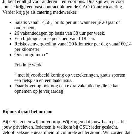
Jij bent er altijd voor anderen – en voor ons. Dus zijn wij er voor
jou. Je krijgt een vast contract binnen de CAO Contractcatering.
Verder krijg je als catering medewerker:
Salaris vanaf 14,58,- bruto per uur wanneer je 20 jaar of
ouder bent.
26 vakantiedagen op basis van 38 uur per week.
Een bijdrage aan je pensioen vanaf 18 jaar.
Reiskostenvergoeding vanaf 20 kilometer per dag vanaf €0,14
per kilometer
Ons programma “
Fris in je werk
” met bijvoorbeeld korting op verzekeringen, gratis sporten,
een fietsplan en een taalcursus.
Daar bovenop ook nog een extra vakantiedag die je kan
opnemen op je verjaardag!
Bij ons draait het om jou
Bij CSU zetten wij jou voorop. Wij zorgen dat jouw baan past bij
jouw privéleven. Iedereen is welkom bij CSU: ieder geslacht,
geloof, seksuele geaardheid of culturele achtergrond. Wij zorgen dat