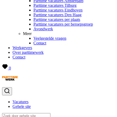
Parttime vacatures Amsterdam
Parttime vacatures Tilburg
Parttime vacatures Eindhoven
Parttime vacatures Den Haag
Parttime vacatures per plaats
Parttime vacatures per beroepsgroep
Avondwerk
Meer
Veelgestelde vragen
Contact
Werkgevers
Over parttimewerk
Contact
0
Vacatures
Gehele site