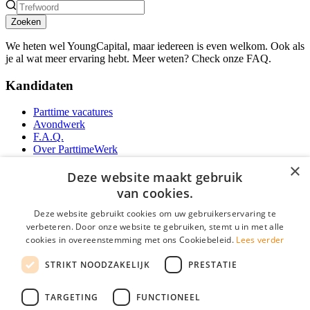
Zoeken
We heten wel YoungCapital, maar iedereen is even welkom. Ook als
je al wat meer ervaring hebt. Meer weten? Check onze FAQ.
Kandidaten
Parttime vacatures
Avondwerk
F.A.Q.
Over ParttimeWerk
YoungCapital IOS App
×
YoungCapital Android App
Deze website maakt gebruik
van cookies.
Werkgevers
Deze website gebruikt cookies om uw gebruikerservaring te
verbeteren. Door onze website te gebruiken, stemt u in met alle
Parttime personeel
cookies in overeenstemming met ons Cookiebeleid.
Lees verder
Vacature aanmelden
Bereken uw tarief
STRIKT NOODZAKELIJK
PRESTATIE
Partners
Contact
TARGETING
FUNCTIONEEL
Social