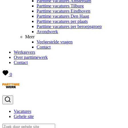
Parttime vacatures Amsterdam
Parttime vacatures Tilburg
Parttime vacatures Eindhoven
Parttime vacatures Den Haag
Parttime vacatures per plaats
Parttime vacatures per beroepsgroep
Avondwerk
Meer
Veelgestelde vragen
Contact
Werkgevers
Over parttimewerk
Contact
0
Vacatures
Gehele site