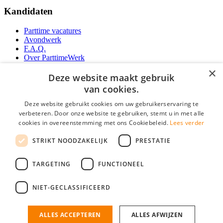
Kandidaten
Parttime vacatures
Avondwerk
F.A.Q.
Over ParttimeWerk
YoungCapital IOS App
×
YoungCapital Android App
Deze website maakt gebruik
van cookies.
Werkgevers
Deze website gebruikt cookies om uw gebruikerservaring te
verbeteren. Door onze website te gebruiken, stemt u in met alle
Parttime personeel
cookies in overeenstemming met ons Cookiebeleid.
Lees verder
Vacature aanmelden
Bereken uw tarief
STRIKT NOODZAKELIJK
PRESTATIE
Partners
Contact
TARGETING
FUNCTIONEEL
Social
NIET-GECLASSIFICEERD
ALLES ACCEPTEREN
ALLES AFWIJZEN