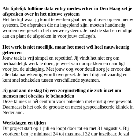
Als tijdelijk fulltime data entry medewerker in Den Haag zet je
afspraken over in het nieuwe systeem
Het bedrijf waar jij komt te werken gaat per april over op een nieuw
systeem. De afspraken die nu ingepland zijn, moeten handmatig
worden overgezet in het nieuwe systeem. Je past de start en eindtijd
aan en plant de afspraken in voor jouw collega's.
Het werk is niet moeilijk, maar het moet wél heel nauwkeurig
gebeuren
Jouw taak is vrij simpel en repetitief. Jij vindt het niet erg om
herhaaldelijk werk te doen, je weet van doorpakken en daar ligt
voor jou de uitdaging. Met jouw oog voor detail zorg je ervoor dat
alle data nauwkeurig wordt overgezet. Je bent digitaal vaardig en
kunt snel schakelen tussen verschillende systemen.
Jij gaat aan de slag bij een zorginstelling die zich inzet om
mensen met obesitas te behandelen
Deze kliniek is hét centrum voor patiënten met ernstig overgewicht.
Daarnaast is het ook de grootste en meest gespecialiseerde kliniek in
Nederland.
Werkdagen en tijden
Dit project start op 1 juli en loopt door tot en met 31 augustus. Bij
voorkeur ben je minimaal 24 tot maximaal 32 uur inzetbaar. Je zal