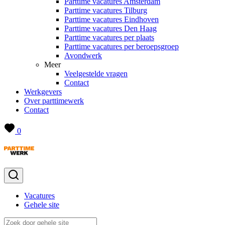
Parttime vacatures Amsterdam
Parttime vacatures Tilburg
Parttime vacatures Eindhoven
Parttime vacatures Den Haag
Parttime vacatures per plaats
Parttime vacatures per beroepsgroep
Avondwerk
Meer
Veelgestelde vragen
Contact
Werkgevers
Over parttimewerk
Contact
0
Vacatures
Gehele site