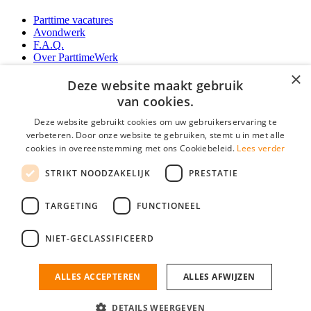
Parttime vacatures
Avondwerk
F.A.Q.
Over ParttimeWerk
YoungCapital IOS App
×
YoungCapital Android App
Deze website maakt gebruik
van cookies.
Werkgevers
Deze website gebruikt cookies om uw gebruikerservaring te
verbeteren. Door onze website te gebruiken, stemt u in met alle
Parttime personeel
cookies in overeenstemming met ons Cookiebeleid.
Lees verder
Vacature aanmelden
Bereken uw tarief
STRIKT NOODZAKELIJK
PRESTATIE
Partners
Contact
TARGETING
FUNCTIONEEL
Social
NIET-GECLASSIFICEERD
ALLES ACCEPTEREN
ALLES AFWIJZEN
ParttimeWerk.nl is onderdeel van YoungCapital • © 2026 • KvK nr: 34199416 •
Algemene voorwaarden
•
Privacy
Contact
•
YoungCapital score
DETAILS WEERGEVEN
4.3 - 3366 reviews