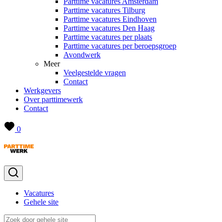
Parttime vacatures Amsterdam
Parttime vacatures Tilburg
Parttime vacatures Eindhoven
Parttime vacatures Den Haag
Parttime vacatures per plaats
Parttime vacatures per beroepsgroep
Avondwerk
Meer
Veelgestelde vragen
Contact
Werkgevers
Over parttimewerk
Contact
0
Vacatures
Gehele site