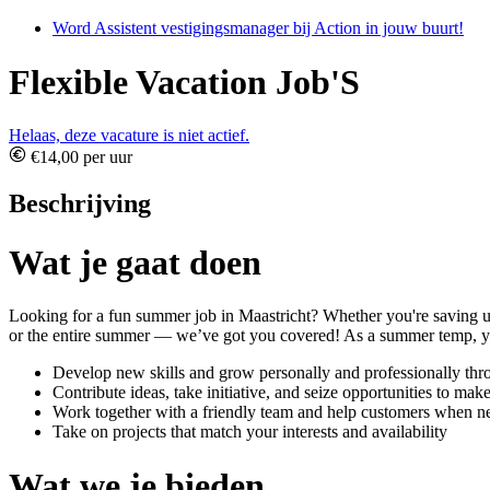
Word Assistent vestigingsmanager bij Action in jouw buurt!
Flexible Vacation Job'S
Helaas, deze vacature is niet actief.
€14,00 per uur
Beschrijving
Wat je gaat doen
Looking for a fun summer job in Maastricht? Whether you're saving up 
or the entire summer — we’ve got you covered! As a summer temp, you’
Develop new skills and grow personally and professionally th
Contribute ideas, take initiative, and seize opportunities to mak
Work together with a friendly team and help customers when n
Take on projects that match your interests and availability
Wat we je bieden