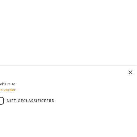
×
ebsite te
es verder
NIET-GECLASSIFICEERD