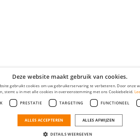
Deze website maakt gebruik van cookies.
site gebruikt cookies om uw gebruikerservaring te verbeteren. Door onze w
n, stemt u in met alle cookies in overeenstemming met ons Cookiebeleid.
Le
JK
PRESTATIE
TARGETING
FUNCTIONEEL
ALLES ACCEPTEREN
ALLES AFWIJZEN
DETAILS WEERGEVEN
lgemene voorwaarden
•
Privacy
Contact
•
YoungCapital score
4.3 - 3366 reviews