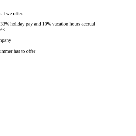
at we offer:
.33% holiday pay and 10% vacation hours accrual
eek
ompany
summer has to offer