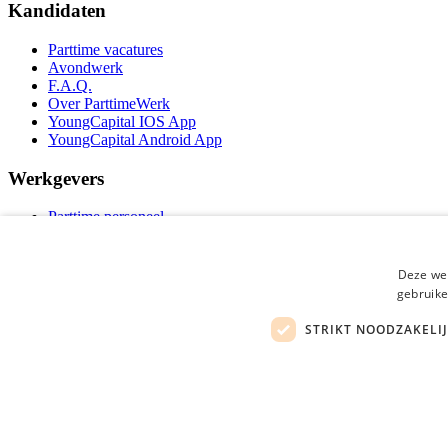
Kandidaten
Parttime vacatures
Avondwerk
F.A.Q.
Over ParttimeWerk
YoungCapital IOS App
YoungCapital Android App
Werkgevers
Parttime personeel
Vacature aanmelden
Bereken uw tarief
Partners
Deze web
Contact
gebruike
Social
STRIKT NOODZAKELI
ParttimeWerk.nl is onderdeel van YoungCapital • © 2026 • KvK nr: 34199416 •
A