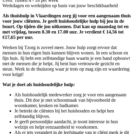
Uren: Tussen 4 - 18 per week
Werkdagen en werktijden op basis van jouw beschikbaarheid
Als thuishulp in Vlaardingen zorg jij voor een aangenaam thuis
voor jouw cliënten. Je geeft huishoudelijke hulp bij jou in de
buurt. Op tijden die jou uitkomen. Dat kan op maandag tot en
met vrijdag, tussen 8.30 en 17.00 uur. Je verdient € 14,56 tot
€17,65 per uur.
Werken bij Tzorg is zoveel meer. Jouw hulp zorgt ervoor dat
mensen in hun eigen huis kunnen blijven wonen. In een schoon en
fijn huis. Jij hebt een zelfstandige baan waarin je een band opbouwt
met de mensen die je helpt. Jij bent hun vertrouwde gezicht en
steun. Werk in de thuiszorg waar je trots op mag zijn en waardering
voor krijgt!
Wat je doet als huishoudelijke hulp:
Als huishoudelijk medewerker zorg je voor een aangenaam
thuis. Dit doe je met schoonmaak van bijvoorbeeld de
woonkamer, keuken en badkamer.
Je betrekt de cliënten bij het huishouden en helpt hen
zelfstandig blijven.
Je geeft persoonlijke aandacht, je toont interesse in hun
welzijn en helpt eenzaamheid te voorkomen.
Als er iets verandert in de leefsituatie van je cliënt merk je dit