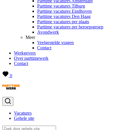
Parttime vacatures Amsterdam
Parttime vacatures Tilburg
Parttime vacatures Eindhoven
Parttime vacatures Den Haag
Parttime vacatures per plaats
Parttime vacatures per beroepsgroep
Avondwerk
Meer
Veelgestelde vragen
Contact
Werkgevers
Over parttimewerk
Contact
0
Vacatures
Gehele site