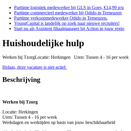
Parttime logistiek medewerker bij GLS in Goes, €14,99 p/u
Parttime commercieel medewerker bij Odido in Terneuzen
Parttime verkoopmedewerker Odido in Terneuzen.
YoungCapital is landelijk op zoek naar nieuwe recruiters!
Start nu als Assistent filiaalmanager bij Action in jouw regio
Huishoudelijke hulp
Werken bij TzorgLocatie: Herkingen Uren: Tussen 4 - 16 per week 
Helaas, deze vacature is niet actief.
Beschrijving
Werken bij Tzorg
Locatie: Herkingen
Uren: Tussen 4 - 16 per week
Werkdagen en werktijden op basis van jouw beschikbaarheid