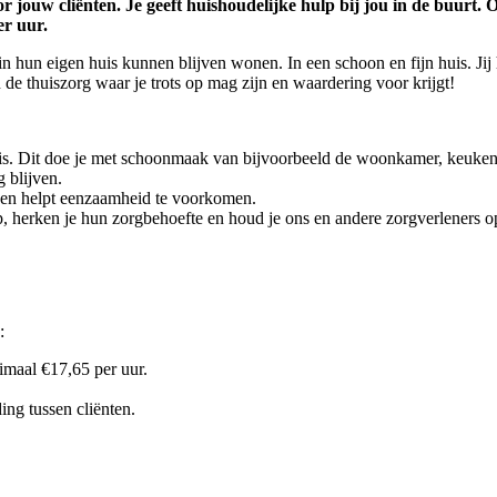
r jouw cliënten. Je geeft huishoudelijke hulp bij jou in de buurt.
er uur.
n hun eigen huis kunnen blijven wonen. In een schoon en fijn huis. Ji
 de thuiszorg waar je trots op mag zijn en waardering voor krijgt!
is. Dit doe je met schoonmaak van bijvoorbeeld de woonkamer, keuke
g blijven.
jn en helpt eenzaamheid te voorkomen.
t op, herken je hun zorgbehoefte en houd je ons en andere zorgverleners 
:
imaal €17,65 per uur.
ing tussen cliënten.