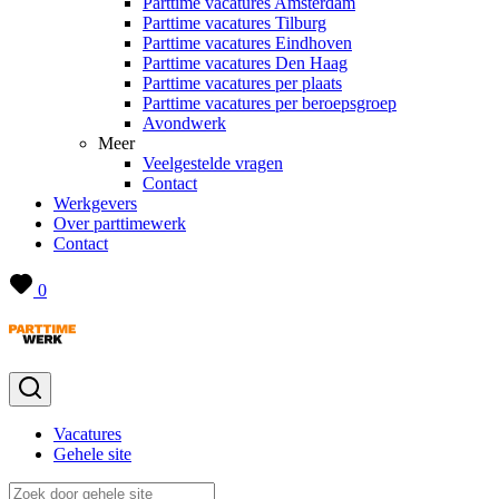
Parttime vacatures Amsterdam
Parttime vacatures Tilburg
Parttime vacatures Eindhoven
Parttime vacatures Den Haag
Parttime vacatures per plaats
Parttime vacatures per beroepsgroep
Avondwerk
Meer
Veelgestelde vragen
Contact
Werkgevers
Over parttimewerk
Contact
0
Vacatures
Gehele site