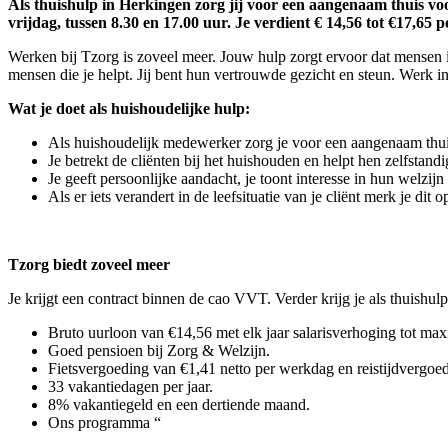
Als thuishulp in Herkingen zorg jij voor een aangenaam thuis voo
vrijdag, tussen 8.30 en 17.00 uur. Je verdient € 14,56 tot €17,65 p
Werken bij Tzorg is zoveel meer. Jouw hulp zorgt ervoor dat mensen i
mensen die je helpt. Jij bent hun vertrouwde gezicht en steun. Werk in
Wat je doet als huishoudelijke hulp:
Als huishoudelijk medewerker zorg je voor een aangenaam thu
Je betrekt de cliënten bij het huishouden en helpt hen zelfstandi
Je geeft persoonlijke aandacht, je toont interesse in hun welzi
Als er iets verandert in de leefsituatie van je cliënt merk je di
Tzorg biedt zoveel meer
Je krijgt een contract binnen de cao VVT. Verder krijg je als thuishulp
Bruto uurloon van €14,56 met elk jaar salarisverhoging tot max
Goed pensioen bij Zorg & Welzijn.
Fietsvergoeding van €1,41 netto per werkdag en reistijdvergoed
33 vakantiedagen per jaar.
8% vakantiegeld en een dertiende maand.
Ons programma “