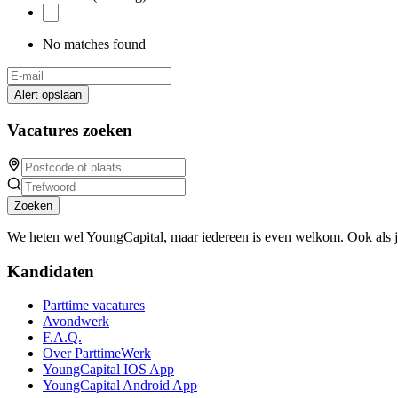
No matches found
Alert opslaan
Vacatures zoeken
Zoeken
We heten wel YoungCapital, maar iedereen is even welkom. Ook als 
Kandidaten
Parttime vacatures
Avondwerk
F.A.Q.
Over ParttimeWerk
YoungCapital IOS App
YoungCapital Android App