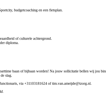
Sportcity, budgetcoaching en een fietsplan.
geaardheid of culturele achtergrond.
nder diploma.
rttime baan of bijbaan worden! Na jouw sollicitatie bellen wij jou bi
 de slag.
 functionaris, via +31103181624 of tim.van.ameijde@tzorg.nl.
ld.