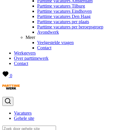
Parttime vacatures Amsterdam
Parttime vacatures Tilburg
Parttime vacatures Eindhoven
Parttime vacatures Den Haag
Parttime vacatures per plaats
Parttime vacatures per beroepsgroep
Avondwerk
Meer
Veelgestelde vragen
Contact
Werkgevers
Over parttimewerk
Contact
0
Vacatures
Gehele site