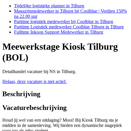
Tijdelijke logistieke planner in Tilburg
Magazijnmedewerker in Tilburg bij Coolblue | Verdien 150%
na 22.00 uur
Parttime logistiek medewerker bij Coolblue in Tilburg
Parttime Logistiek medewerker Coolblue Tilburg in Tilburg
Fulltime Inkoop Support Medewerker in Tilburg
Meewerkstage Kiosk Tilburg
(BOL)
Detailhandel vacature bij NS in Tilburg.
Helaas, deze vacature is niet actief.
Beschrijving
Vacaturebeschrijving
Houd jij wel van een uitdaging? Mooi! Bij Kiosk Tilburg sta je
midden in de samenleving. Wij bieden een dynamische stageplek
voor jou als mbo-student.