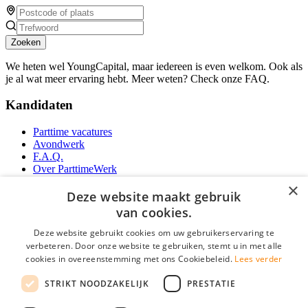
Zoeken
We heten wel YoungCapital, maar iedereen is even welkom. Ook als
je al wat meer ervaring hebt. Meer weten? Check onze FAQ.
Kandidaten
Parttime vacatures
Avondwerk
F.A.Q.
Over ParttimeWerk
YoungCapital IOS App
×
YoungCapital Android App
Deze website maakt gebruik
van cookies.
Werkgevers
Deze website gebruikt cookies om uw gebruikerservaring te
verbeteren. Door onze website te gebruiken, stemt u in met alle
Parttime personeel
cookies in overeenstemming met ons Cookiebeleid.
Lees verder
Vacature aanmelden
Bereken uw tarief
STRIKT NOODZAKELIJK
PRESTATIE
Partners
Contact