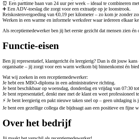
⏰ Een parttime baan van 24 uur per week – ideaal te combineren met 
➕ Een ADV-toeslag die zorgt voor een extraatje op je loonstrook.
Reiskostenvergoeding van €0,19 per kilometer – zo kom je zonder zo
Werken in een warme en informele werksfeer waar iedereen elkaar ke
Als receptiemedewerker ben jij het eerste gezicht dat mensen zien én o
Functie-eisen
Ben jij representatief, klantgericht én leergierig? Dan is dit jouw ka
organisatie – jij zorgt voor een warm welkom bij binnenkomst én bied
Wat wij zoeken in een receptiemedewerker:
Je hebt een MBO-diploma in een administratieve richting.
Je bent beschikbaar op woensdag, donderdag en vrijdag van 07:30 tot
Je bent representatief, denkt mee met de klant en weet professioneel 
⚡ Je bent leergierig en pakt nieuwe taken snel op – geen uitdaging is 
Je bent een gezellige collega die bijdraagt aan een positieve en fijne w
Over het bedrijf
Jij maakt het verschil als receptiemedewerker!