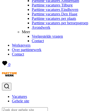
Parttime vacatures Amsterdam
Parttime vacatures Tilburg
Parttime vacatures Eindhoven
Parttime vacatures Den Haag
Parttime vacatures per plaats
Parttime vacatures per beroepsgroep
Avondwerk
Meer
Veelgestelde vragen
Contact
Werkgevers
Over parttimewerk
Contact
0
Vacatures
Gehele site