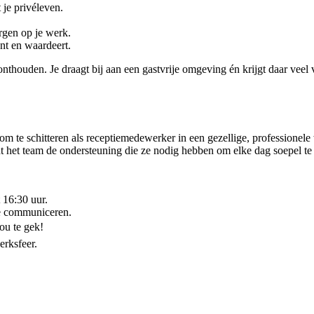
je privéleven.
rgen op je werk.
nt en waardeert.
nthouden. Je draagt bij aan een gastvrije omgeving én krijgt daar veel 
ns om te schitteren als receptiemedewerker in een gezellige, profession
t het team de ondersteuning die ze nodig hebben om elke dag soepel te
 16:30 uur.
te communiceren.
jou te gek!
erksfeer.