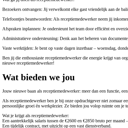
Bezoekers ontvangen: Jij verwelkomt elke gast vriendelijk aan de bal
Telefoontjes beantwoorden: Als receptiemedewerker neem jij inkomende
Afspraken inplannen: Je ondersteunt het team door efficiënt en overzic
Administratieve ondersteuning: Denk aan het beheren van documenten en
Vaste werktijden: Je bent op vaste dagen inzetbaar – woensdag, donder
Ben jij die enthousiaste receptiemedewerker die energie krijgt van or
nieuwe receptiemedewerker!
Wat bieden we jou
Jouw nieuwe baan als receptiemedewerker: meer dan een functie, ee
Als receptiemedewerker ben je bij onze opdrachtgever niet zomaar een
persoonlijke groei én werkplezier. Ze bieden jou volop ruimte om je t
Wat je krijgt als receptiemedewerker:
Een aantrekkelijk salaris tussen de €2600 en €2850 bruto per maand 
Een tijdelijk contract, met uitzicht op een vast dienstverband.