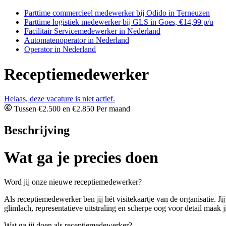
Parttime commercieel medewerker bij Odido in Terneuzen
Parttime logistiek medewerker bij GLS in Goes, €14,99 p/u
Facilitair Servicemedewerker in Nederland
Automatenoperator in Nederland
Operator in Nederland
Receptiemedewerker
Helaas, deze vacature is niet actief.
Tussen €2.500 en €2.850 Per maand
Beschrijving
Wat ga je precies doen
Word jij onze nieuwe receptiemedewerker?
Als receptiemedewerker ben jij hét visitekaartje van de organisatie.
glimlach, representatieve uitstraling en scherpe oog voor detail maak ji
Wat ga jij doen als receptiemedewerker?