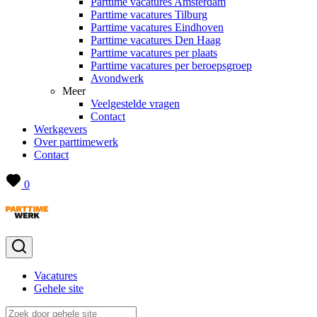
Parttime vacatures Amsterdam
Parttime vacatures Tilburg
Parttime vacatures Eindhoven
Parttime vacatures Den Haag
Parttime vacatures per plaats
Parttime vacatures per beroepsgroep
Avondwerk
Meer
Veelgestelde vragen
Contact
Werkgevers
Over parttimewerk
Contact
0
Vacatures
Gehele site