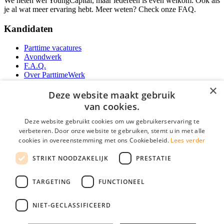
We heten wel YoungCapital, maar iedereen is even welkom. Ook als
je al wat meer ervaring hebt. Meer weten? Check onze FAQ.
Kandidaten
Parttime vacatures
Avondwerk
F.A.Q.
Over ParttimeWerk
YoungCapital IOS App
×
YoungCapital Android App
Deze website maakt gebruik
van cookies.
Werkgevers
Deze website gebruikt cookies om uw gebruikerservaring te
verbeteren. Door onze website te gebruiken, stemt u in met alle
Parttime personeel
cookies in overeenstemming met ons Cookiebeleid.
Lees verder
Vacature aanmelden
Bereken uw tarief
STRIKT NOODZAKELIJK
PRESTATIE
Partners
Contact
TARGETING
FUNCTIONEEL
Social
NIET-GECLASSIFICEERD