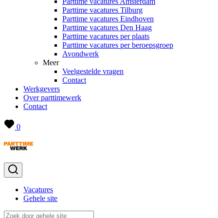
Parttime vacatures Amsterdam
Parttime vacatures Tilburg
Parttime vacatures Eindhoven
Parttime vacatures Den Haag
Parttime vacatures per plaats
Parttime vacatures per beroepsgroep
Avondwerk
Meer
Veelgestelde vragen
Contact
Werkgevers
Over parttimewerk
Contact
0
Vacatures
Gehele site