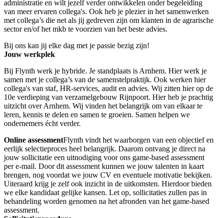
administratie en wilt jezelf verder ontwikkelen onder begeleiding
van meer ervaren collega's. Ook heb je plezier in het samenwerken
met collega’s die net als jij gedreven zijn om klanten in de agrarische
sector en/of het mkb te voorzien van het beste advies.
Bij ons kan jij elke dag met je passie bezig zijn!
Jouw werkplek
Bij Flynth werk je hybride. Je standplaats is Arnhem. Hier werk je
samen met je collega’s van de samenstelpraktijk. Ook werken hier
collega's van staf, HR-services, audit en advies. Wij zitten hier op de
10e verdieping van verzamelgebouw Rijnpoort. Hier heb je prachtig
uitzicht over Arnhem. Wij vinden het belangrijk om van elkaar te
leren, kennis te delen en samen te groeien. Samen helpen we
ondernemers écht verder.
Online assessment
Flynth vindt het waarborgen van een objectief en
eerlijk selectieproces heel belangrijk. Daarom ontvang je direct na
jouw sollicitatie een uitnodiging voor ons game-based assessment
per e-mail. Door dit assessment kunnen we jouw talenten in kaart
brengen, nog voordat we jouw CV en eventuele motivatie bekijken.
Uiteraard krijg je zelf ook inzicht in de uitkomsten. Hierdoor bieden
we elke kandidaat gelijke kansen. Let op, sollicitaties zullen pas in
behandeling worden genomen na het afronden van het game-based
assessment.