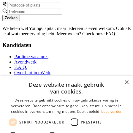
Zoeken
We heten wel YoungCapital, maar iedereen is even welkom. Ook als
je al wat meer ervaring hebt. Meer weten? Check onze FAQ.
Kandidaten
Parttime vacatures
Avondwerk
F.A.Q.
Over ParttimeWerk
YoungCapital IOS App
×
YoungCapital Android App
Deze website maakt gebruik
van cookies.
Werkgevers
Deze website gebruikt cookies om uw gebruikerservaring te
verbeteren. Door onze website te gebruiken, stemt u in met alle
Parttime personeel
cookies in overeenstemming met ons Cookiebeleid.
Lees verder
Vacature aanmelden
Bereken uw tarief
STRIKT NOODZAKELIJK
PRESTATIE
Partners
Contact