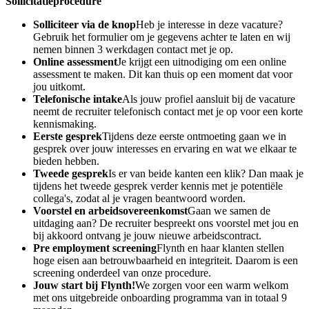
Sollicitatieprocedure
Solliciteer via de knop
Heb je interesse in deze vacature?
Gebruik het formulier om je gegevens achter te laten en wij
nemen binnen 3 werkdagen contact met je op.
Online assessment
Je krijgt een uitnodiging om een online
assessment te maken. Dit kan thuis op een moment dat voor
jou uitkomt.
Telefonische intake
Als jouw profiel aansluit bij de vacature
neemt de recruiter telefonisch contact met je op voor een korte
kennismaking.
Eerste gesprek
Tijdens deze eerste ontmoeting gaan we in
gesprek over jouw interesses en ervaring en wat we elkaar te
bieden hebben.
Tweede gesprek
Is er van beide kanten een klik? Dan maak je
tijdens het tweede gesprek verder kennis met je potentiële
collega's, zodat al je vragen beantwoord worden.
Voorstel en arbeidsovereenkomst
Gaan we samen de
uitdaging aan? De recruiter bespreekt ons voorstel met jou en
bij akkoord ontvang je jouw nieuwe arbeidscontract.
Pre employment screening
Flynth en haar klanten stellen
hoge eisen aan betrouwbaarheid en integriteit. Daarom is een
screening onderdeel van onze procedure.
Jouw start bij Flynth!
We zorgen voor een warm welkom
met ons uitgebreide onboarding programma van in totaal 9