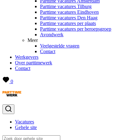
Parttime vacatures Amsterdam
Parttime vacatures Tilburg
Parttime vacatures Eindhoven
Parttime vacatures Den Haag
Parttime vacatures per plaats
Parttime vacatures per beroepsgroep
Avondwerk
Meer
Veelgestelde vragen
Contact
Werkgevers
Over parttimewerk
Contact
0
Vacatures
Gehele site