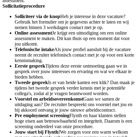
assessment.
Sollicitatieprocedure
Solliciteer via de knop
Heb je interesse in deze vacature?
Gebruik het formulier om je gegevens achter te laten en wij
nemen binnen 3 werkdagen contact met je op.
Online assessment
Je krijgt een uitnodiging om een online
assessment te maken. Dit kan thuis op een moment dat voor
jou uitkomt.
Telefonische intake
Als jouw profiel aansluit bij de vacature
neemt de recruiter telefonisch contact met je op voor een korte
kennismaking.
Eerste gesprek
Tijdens deze eerste ontmoeting gaan we in
gesprek over jouw interesses en ervaring en wat we elkaar te
bieden hebben.
Tweede gesprek
Is er van beide kanten een klik? Dan maak je
tijdens het tweede gesprek verder kennis met je potentiële
collega's, zodat al je vragen beantwoord worden.
Voorstel en arbeidsovereenkomst
Gaan we samen de
uitdaging aan? De recruiter bespreekt ons voorstel met jou en
bij akkoord ontvang je jouw nieuwe arbeidscontract.
Pre employment screening
Flynth en haar klanten stellen
hoge eisen aan betrouwbaarheid en integriteit. Daarom is een
screening onderdeel van onze procedure.
Jouw start bij Flynth!
We zorgen voor een warm welkom