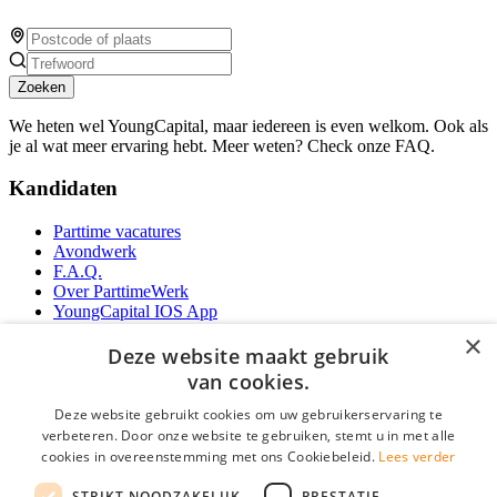
Zoeken
We heten wel YoungCapital, maar iedereen is even welkom. Ook als
je al wat meer ervaring hebt. Meer weten? Check onze FAQ.
Kandidaten
Parttime vacatures
Avondwerk
F.A.Q.
Over ParttimeWerk
YoungCapital IOS App
YoungCapital Android App
×
Deze website maakt gebruik
Werkgevers
van cookies.
Deze website gebruikt cookies om uw gebruikerservaring te
Parttime personeel
verbeteren. Door onze website te gebruiken, stemt u in met alle
Vacature aanmelden
cookies in overeenstemming met ons Cookiebeleid.
Lees verder
Bereken uw tarief
Partners
STRIKT NOODZAKELIJK
PRESTATIE