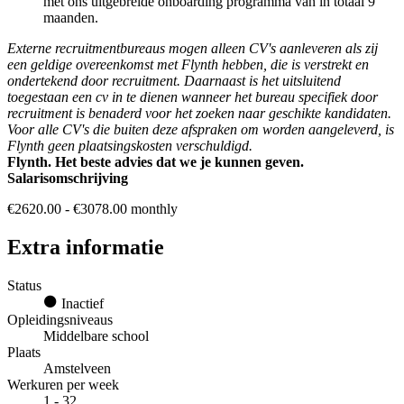
met ons uitgebreide onboarding programma van in totaal 9
maanden.
Externe recruitmentbureaus mogen alleen CV's aanleveren als zij
een geldige overeenkomst met Flynth hebben, die is verstrekt en
ondertekend door recruitment. Daarnaast is het uitsluitend
toegestaan een cv in te dienen wanneer het bureau specifiek door
recruitment is benaderd voor het zoeken naar geschikte kandidaten.
Voor alle CV's die buiten deze afspraken om worden aangeleverd, is
Flynth geen plaatsingskosten verschuldigd.
Flynth. Het beste advies dat we je kunnen geven.
Salarisomschrijving
€2620.00 - €3078.00 monthly
Extra informatie
Status
Inactief
Opleidingsniveaus
Middelbare school
Plaats
Amstelveen
Werkuren per week
1 - 32