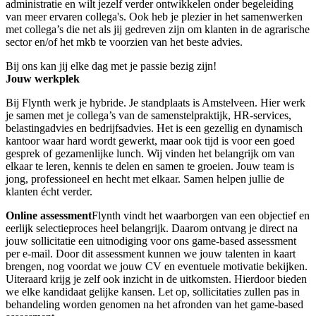
administratie en wilt jezelf verder ontwikkelen onder begeleiding
van meer ervaren collega's. Ook heb je plezier in het samenwerken
met collega’s die net als jij gedreven zijn om klanten in de agrarische
sector en/of het mkb te voorzien van het beste advies.
Bij ons kan jij elke dag met je passie bezig zijn!
Jouw werkplek
Bij Flynth werk je hybride. Je standplaats is Amstelveen. Hier werk
je samen met je collega’s van de samenstelpraktijk, HR-services,
belastingadvies en bedrijfsadvies. Het is een gezellig en dynamisch
kantoor waar hard wordt gewerkt, maar ook tijd is voor een goed
gesprek of gezamenlijke lunch. Wij vinden het belangrijk om van
elkaar te leren, kennis te delen en samen te groeien. Jouw team is
jong, professioneel en hecht met elkaar. Samen helpen jullie de
klanten écht verder.
Online assessment
Flynth vindt het waarborgen van een objectief en
eerlijk selectieproces heel belangrijk. Daarom ontvang je direct na
jouw sollicitatie een uitnodiging voor ons game-based assessment
per e-mail. Door dit assessment kunnen we jouw talenten in kaart
brengen, nog voordat we jouw CV en eventuele motivatie bekijken.
Uiteraard krijg je zelf ook inzicht in de uitkomsten. Hierdoor bieden
we elke kandidaat gelijke kansen. Let op, sollicitaties zullen pas in
behandeling worden genomen na het afronden van het game-based