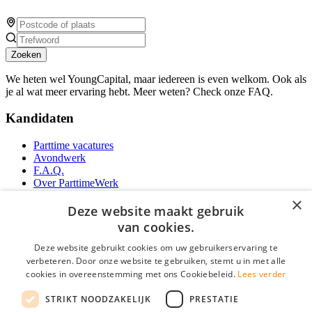
Zoeken
We heten wel YoungCapital, maar iedereen is even welkom. Ook als
je al wat meer ervaring hebt. Meer weten? Check onze FAQ.
Kandidaten
Parttime vacatures
Avondwerk
F.A.Q.
Over ParttimeWerk
YoungCapital IOS App
×
YoungCapital Android App
Deze website maakt gebruik
van cookies.
Werkgevers
Deze website gebruikt cookies om uw gebruikerservaring te
verbeteren. Door onze website te gebruiken, stemt u in met alle
Parttime personeel
cookies in overeenstemming met ons Cookiebeleid.
Lees verder
Vacature aanmelden
Bereken uw tarief
STRIKT NOODZAKELIJK
PRESTATIE
Partners