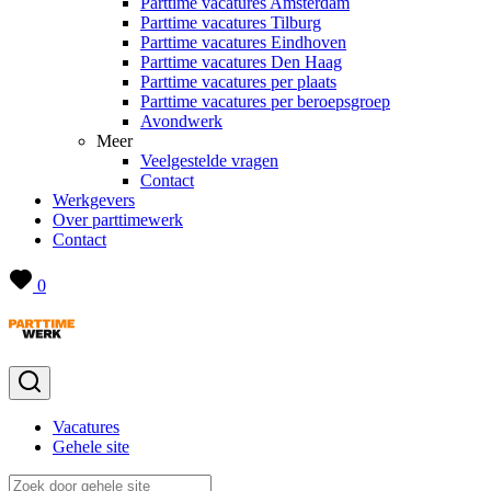
Parttime vacatures Amsterdam
Parttime vacatures Tilburg
Parttime vacatures Eindhoven
Parttime vacatures Den Haag
Parttime vacatures per plaats
Parttime vacatures per beroepsgroep
Avondwerk
Meer
Veelgestelde vragen
Contact
Werkgevers
Over parttimewerk
Contact
0
Vacatures
Gehele site