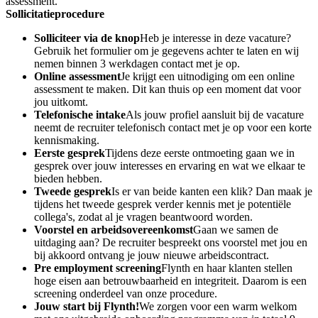
assessment.
Sollicitatieprocedure
Solliciteer via de knop
Heb je interesse in deze vacature?
Gebruik het formulier om je gegevens achter te laten en wij
nemen binnen 3 werkdagen contact met je op.
Online assessment
Je krijgt een uitnodiging om een online
assessment te maken. Dit kan thuis op een moment dat voor
jou uitkomt.
Telefonische intake
Als jouw profiel aansluit bij de vacature
neemt de recruiter telefonisch contact met je op voor een korte
kennismaking.
Eerste gesprek
Tijdens deze eerste ontmoeting gaan we in
gesprek over jouw interesses en ervaring en wat we elkaar te
bieden hebben.
Tweede gesprek
Is er van beide kanten een klik? Dan maak je
tijdens het tweede gesprek verder kennis met je potentiële
collega's, zodat al je vragen beantwoord worden.
Voorstel en arbeidsovereenkomst
Gaan we samen de
uitdaging aan? De recruiter bespreekt ons voorstel met jou en
bij akkoord ontvang je jouw nieuwe arbeidscontract.
Pre employment screening
Flynth en haar klanten stellen
hoge eisen aan betrouwbaarheid en integriteit. Daarom is een
screening onderdeel van onze procedure.
Jouw start bij Flynth!
We zorgen voor een warm welkom