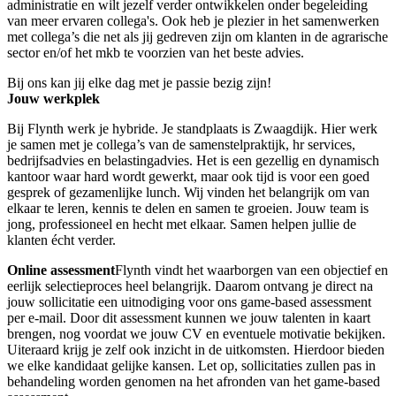
administratie en wilt jezelf verder ontwikkelen onder begeleiding
van meer ervaren collega's. Ook heb je plezier in het samenwerken
met collega’s die net als jij gedreven zijn om klanten in de agrarische
sector en/of het mkb te voorzien van het beste advies.
Bij ons kan jij elke dag met je passie bezig zijn!
Jouw werkplek
Bij Flynth werk je hybride. Je standplaats is Zwaagdijk. Hier werk
je samen met je collega’s van de samenstelpraktijk, hr services,
bedrijfsadvies en belastingadvies. Het is een gezellig en dynamisch
kantoor waar hard wordt gewerkt, maar ook tijd is voor een goed
gesprek of gezamenlijke lunch. Wij vinden het belangrijk om van
elkaar te leren, kennis te delen en samen te groeien. Jouw team is
jong, professioneel en hecht met elkaar. Samen helpen jullie de
klanten écht verder.
Online assessment
Flynth vindt het waarborgen van een objectief en
eerlijk selectieproces heel belangrijk. Daarom ontvang je direct na
jouw sollicitatie een uitnodiging voor ons game-based assessment
per e-mail. Door dit assessment kunnen we jouw talenten in kaart
brengen, nog voordat we jouw CV en eventuele motivatie bekijken.
Uiteraard krijg je zelf ook inzicht in de uitkomsten. Hierdoor bieden
we elke kandidaat gelijke kansen. Let op, sollicitaties zullen pas in
behandeling worden genomen na het afronden van het game-based