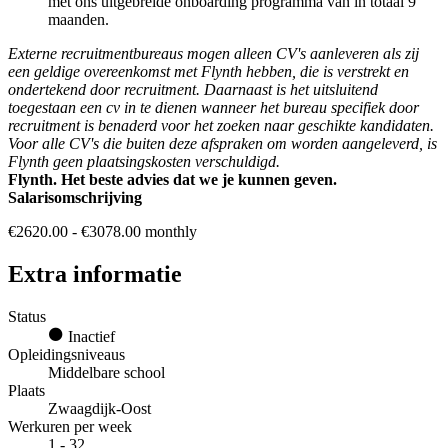
met ons uitgebreide onboarding programma van in totaal 9
maanden.
Externe recruitmentbureaus mogen alleen CV's aanleveren als zij
een geldige overeenkomst met Flynth hebben, die is verstrekt en
ondertekend door recruitment. Daarnaast is het uitsluitend
toegestaan een cv in te dienen wanneer het bureau specifiek door
recruitment is benaderd voor het zoeken naar geschikte kandidaten.
Voor alle CV's die buiten deze afspraken om worden aangeleverd, is
Flynth geen plaatsingskosten verschuldigd.
Flynth. Het beste advies dat we je kunnen geven.
Salarisomschrijving
€2620.00 - €3078.00 monthly
Extra informatie
Status
Inactief
Opleidingsniveaus
Middelbare school
Plaats
Zwaagdijk-Oost
Werkuren per week
1 - 32