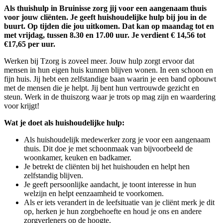
Als thuishulp in Bruinisse zorg jij voor een aangenaam thuis
voor jouw cliënten. Je geeft huishoudelijke hulp bij jou in de
buurt. Op tijden die jou uitkomen. Dat kan op maandag tot en
met vrijdag, tussen 8.30 en 17.00 uur. Je verdient € 14,56 tot
€17,65 per uur.
Werken bij Tzorg is zoveel meer. Jouw hulp zorgt ervoor dat
mensen in hun eigen huis kunnen blijven wonen. In een schoon en
fijn huis. Jij hebt een zelfstandige baan waarin je een band opbouwt
met de mensen die je helpt. Jij bent hun vertrouwde gezicht en
steun. Werk in de thuiszorg waar je trots op mag zijn en waardering
voor krijgt!
Wat je doet als huishoudelijke hulp:
Als huishoudelijk medewerker zorg je voor een aangenaam
thuis. Dit doe je met schoonmaak van bijvoorbeeld de
woonkamer, keuken en badkamer.
Je betrekt de cliënten bij het huishouden en helpt hen
zelfstandig blijven.
Je geeft persoonlijke aandacht, je toont interesse in hun
welzijn en helpt eenzaamheid te voorkomen.
Als er iets verandert in de leefsituatie van je cliënt merk je dit
op, herken je hun zorgbehoefte en houd je ons en andere
zorgverleners op de hoogte.