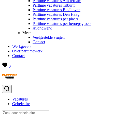
Parttime vacatures Amsterdam
Parttime vacatures Tilburg
Parttime vacatures Eindhoven
Parttime vacatures Den Haag
Parttime vacatures per plaats
Parttime vacatures per beroepsgroep
Avondwerk
Meer
Veelgestelde vragen
Contact
Werkgevers
Over parttimewerk
Contact
0
Vacatures
Gehele site