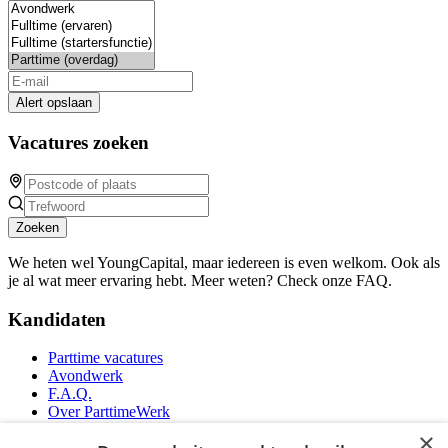
Alert opslaan
Vacatures zoeken
Zoeken
We heten wel YoungCapital, maar iedereen is even welkom. Ook als
je al wat meer ervaring hebt. Meer weten? Check onze FAQ.
Kandidaten
Parttime vacatures
Avondwerk
F.A.Q.
Over ParttimeWerk
YoungCapital IOS App
×
YoungCapital Android App