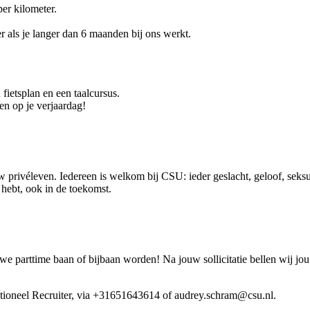
per kilometer.
r als je langer dan 6 maanden bij ons werkt.
 fietsplan en een taalcursus.
en op je verjaardag!
 privéleven. Iedereen is welkom bij CSU: ieder geslacht, geloof, seksue
ig hebt, ook in de toekomst.
 parttime baan of bijbaan worden! Na jouw sollicitatie bellen wij jo
ationeel Recruiter, via +31651643614 of audrey.schram@csu.nl.