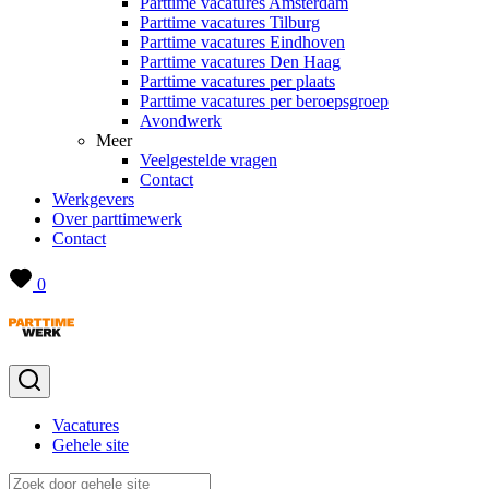
Parttime vacatures Amsterdam
Parttime vacatures Tilburg
Parttime vacatures Eindhoven
Parttime vacatures Den Haag
Parttime vacatures per plaats
Parttime vacatures per beroepsgroep
Avondwerk
Meer
Veelgestelde vragen
Contact
Werkgevers
Over parttimewerk
Contact
0
Vacatures
Gehele site