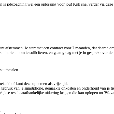
n is jobcoaching wel een oplossing voor jou! Kijk snel verder via deze
kunt afstemmen. Je start met een contract voor 7 maanden, dat daarna o
n harte uit om te solliciteren, en gaan graag met je in gesprek over de
 uitbetalen.
betaald of kunt deze opnemen als vrije tijd.
ebruik van je smartphone, gemaakte onkosten en onderhoud van je fiets 
lijkse resultaatafhankelijke uitkering krijgen die kan oplopen tot 3% van
.