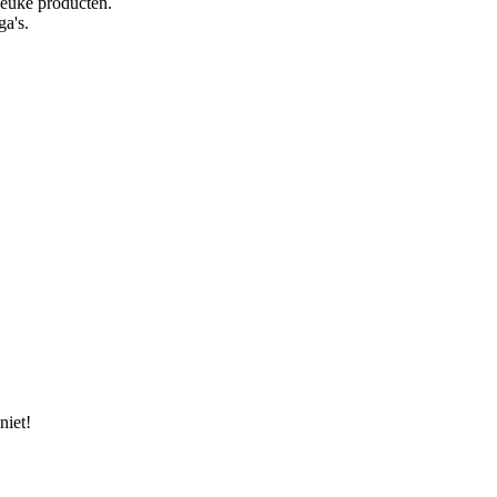
 leuke producten.
ga's.
niet!