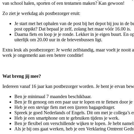
van school halen, sporten of een tentamen maken? Kan gewoon!
Zo ziet je werkdag als postbezorger eruit:
Je start met het ophalen van de post bij het depot bij jou in de b
post oppikt? Dat bepaal je zelf, zolang het maar vóór 16.00 is.
Daarna fiets en loop je je ronde. Lekker in je eigen buurt. En op
uiterlijk om 20.00 uur in de brievenbussen ligt.
Extra leuk als postbezorger: Je werkt zelfstandig, maar voelt je nooit
werk je ongemerkt aan een betere conditie!
Wat breng jij mee?
Iedereen vanaf 16 jaar kan postbezorger worden. Je bent je ervan bewu
Ben je minimaal 7 maanden beschikbaar.
Ben je fit genoeg om een paar uur te lopen en te fietsen door je
Heb je een stevige fiets met een ijzeren bagagedrager.
Spreek je goed Nederlands of Engels. Dit om met je collega’s 
Heb je een smartphone om te gebruiken tijdens je werk.
Ben je flexibel om verschillende wijken te lopen. Je hebt namelij
Als je bij ons gaat werken, heb je een Verklaring Omtrent Ged