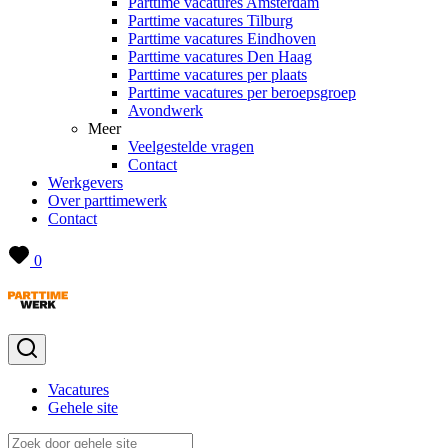
Parttime vacatures Amsterdam
Parttime vacatures Tilburg
Parttime vacatures Eindhoven
Parttime vacatures Den Haag
Parttime vacatures per plaats
Parttime vacatures per beroepsgroep
Avondwerk
Meer
Veelgestelde vragen
Contact
Werkgevers
Over parttimewerk
Contact
0
Vacatures
Gehele site