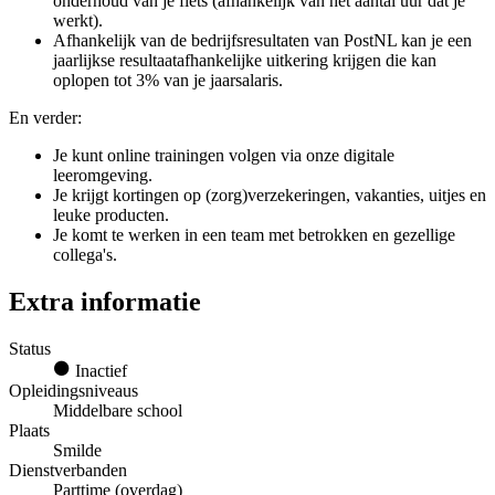
onderhoud van je fiets (afhankelijk van het aantal uur dat je
werkt).
Afhankelijk van de bedrijfsresultaten van PostNL kan je een
jaarlijkse resultaatafhankelijke uitkering krijgen die kan
oplopen tot 3% van je jaarsalaris.
En verder:
Je kunt online trainingen volgen via onze digitale
leeromgeving.
Je krijgt kortingen op (zorg)verzekeringen, vakanties, uitjes en
leuke producten.
Je komt te werken in een team met betrokken en gezellige
collega's.
Extra informatie
Status
Inactief
Opleidingsniveaus
Middelbare school
Plaats
Smilde
Dienstverbanden
Parttime (overdag)