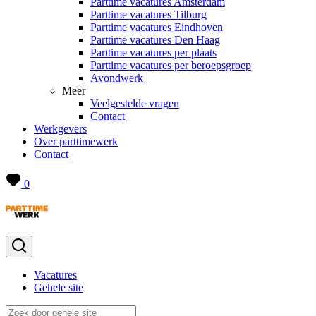
Parttime vacatures Amsterdam
Parttime vacatures Tilburg
Parttime vacatures Eindhoven
Parttime vacatures Den Haag
Parttime vacatures per plaats
Parttime vacatures per beroepsgroep
Avondwerk
Meer
Veelgestelde vragen
Contact
Werkgevers
Over parttimewerk
Contact
0
Vacatures
Gehele site