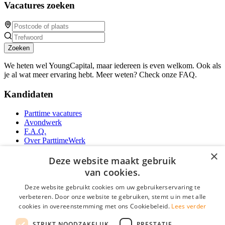
Vacatures zoeken
Zoeken
We heten wel YoungCapital, maar iedereen is even welkom. Ook als
je al wat meer ervaring hebt. Meer weten? Check onze FAQ.
Kandidaten
Parttime vacatures
Avondwerk
F.A.Q.
Over ParttimeWerk
YoungCapital IOS App
×
YoungCapital Android App
Deze website maakt gebruik
van cookies.
Werkgevers
Deze website gebruikt cookies om uw gebruikerservaring te
verbeteren. Door onze website te gebruiken, stemt u in met alle
Parttime personeel
cookies in overeenstemming met ons Cookiebeleid.
Lees verder
Vacature aanmelden
Bereken uw tarief
STRIKT NOODZAKELIJK
PRESTATIE
Partners