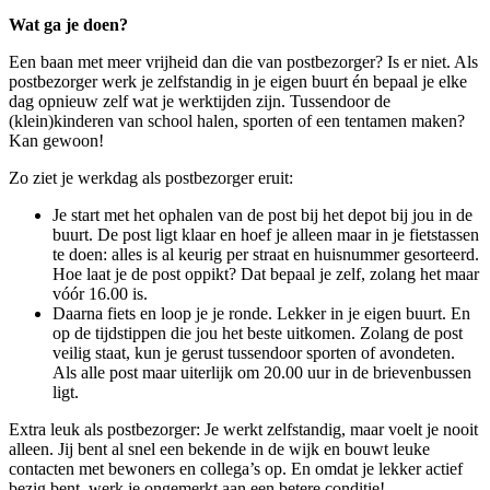
Wat ga je doen?
Een baan met meer vrijheid dan die van postbezorger? Is er niet. Als
postbezorger werk je zelfstandig in je eigen buurt én bepaal je elke
dag opnieuw zelf wat je werktijden zijn. Tussendoor de
(klein)kinderen van school halen, sporten of een tentamen maken?
Kan gewoon!
Zo ziet je werkdag als postbezorger eruit:
Je start met het ophalen van de post bij het depot bij jou in de
buurt. De post ligt klaar en hoef je alleen maar in je fietstassen
te doen: alles is al keurig per straat en huisnummer gesorteerd.
Hoe laat je de post oppikt? Dat bepaal je zelf, zolang het maar
vóór 16.00 is.
Daarna fiets en loop je je ronde. Lekker in je eigen buurt. En
op de tijdstippen die jou het beste uitkomen. Zolang de post
veilig staat, kun je gerust tussendoor sporten of avondeten.
Als alle post maar uiterlijk om 20.00 uur in de brievenbussen
ligt.
Extra leuk als postbezorger: Je werkt zelfstandig, maar voelt je nooit
alleen. Jij bent al snel een bekende in de wijk en bouwt leuke
contacten met bewoners en collega’s op. En omdat je lekker actief
bezig bent, werk je ongemerkt aan een betere conditie!