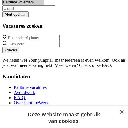
Alert opslaan
Vacatures zoeken
Zoeken
We heten wel YoungCapital, maar iedereen is even welkom. Ook als
je al wat meer ervaring hebt. Meer weten? Check onze FAQ.
Kandidaten
Parttime vacatures
Avondwerk
F.A.Q.
Over ParttimeWerk
YoungCapital IOS App
×
YoungCapital Android App
Deze website maakt gebruik
van cookies.
Werkgevers