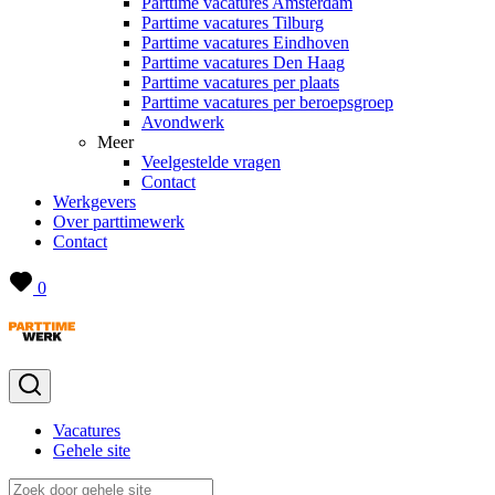
Parttime vacatures Amsterdam
Parttime vacatures Tilburg
Parttime vacatures Eindhoven
Parttime vacatures Den Haag
Parttime vacatures per plaats
Parttime vacatures per beroepsgroep
Avondwerk
Meer
Veelgestelde vragen
Contact
Werkgevers
Over parttimewerk
Contact
0
Vacatures
Gehele site