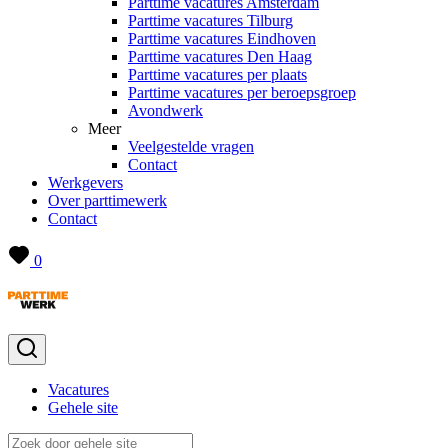
Parttime vacatures Amsterdam
Parttime vacatures Tilburg
Parttime vacatures Eindhoven
Parttime vacatures Den Haag
Parttime vacatures per plaats
Parttime vacatures per beroepsgroep
Avondwerk
Meer
Veelgestelde vragen
Contact
Werkgevers
Over parttimewerk
Contact
0
Vacatures
Gehele site