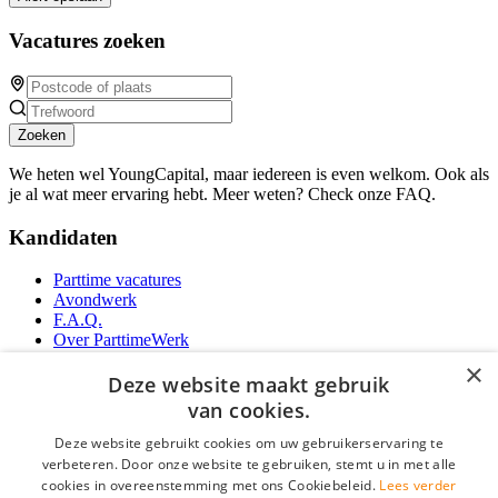
Vacatures zoeken
Zoeken
We heten wel YoungCapital, maar iedereen is even welkom. Ook als
je al wat meer ervaring hebt. Meer weten? Check onze FAQ.
Kandidaten
Parttime vacatures
Avondwerk
F.A.Q.
Over ParttimeWerk
YoungCapital IOS App
×
YoungCapital Android App
Deze website maakt gebruik
van cookies.
Werkgevers
Deze website gebruikt cookies om uw gebruikerservaring te
verbeteren. Door onze website te gebruiken, stemt u in met alle
Parttime personeel
cookies in overeenstemming met ons Cookiebeleid.
Lees verder
Vacature aanmelden