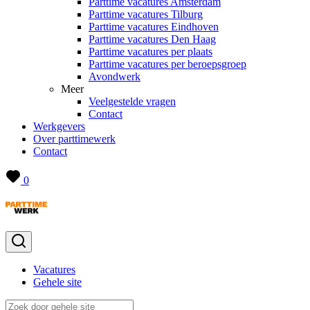
Parttime vacatures Amsterdam
Parttime vacatures Tilburg
Parttime vacatures Eindhoven
Parttime vacatures Den Haag
Parttime vacatures per plaats
Parttime vacatures per beroepsgroep
Avondwerk
Meer
Veelgestelde vragen
Contact
Werkgevers
Over parttimewerk
Contact
0
Vacatures
Gehele site