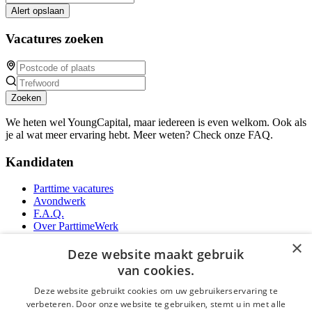
Alert opslaan
Vacatures zoeken
Zoeken
We heten wel YoungCapital, maar iedereen is even welkom. Ook als
je al wat meer ervaring hebt. Meer weten? Check onze FAQ.
Kandidaten
Parttime vacatures
Avondwerk
F.A.Q.
Over ParttimeWerk
YoungCapital IOS App
×
YoungCapital Android App
Deze website maakt gebruik
van cookies.
Werkgevers
Deze website gebruikt cookies om uw gebruikerservaring te
verbeteren. Door onze website te gebruiken, stemt u in met alle
Parttime personeel