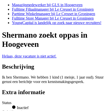
Magazijnmedewerker bij GLS in Hoogeveen
Fulltime Filiaalmanager bij Le Creuset in Groningen
Parttime Winkelmanager bij Le Creuset in Groningen
Fulltime Store Manager bij Le Creuset in Groningen
YoungCapital is landelijk op zoek naar nieuwe recruiters!
Shermano zoekt oppas in
Hoogeveen
Helaas, deze vacature is niet actief.
Beschrijving
Ik ben Shermano. We hebben 1 kind (1 meisje, 1 jaar oud). Stuur
gerust een berichtje voor een kennismakingsgesprek.
Extra informatie
Status
Inactief