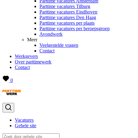
Parttime vacatures Amsterdam
Parttime vacatures Tilburg
Parttime vacatures Eindhoven
Parttime vacatures Den Haag
Parttime vacatures per plaats
Parttime vacatures per beroepsgroep
Avondwerk
Meer
Veelgestelde vragen
Contact
Werkgevers
Over parttimewerk
Contact
0
Vacatures
Gehele site