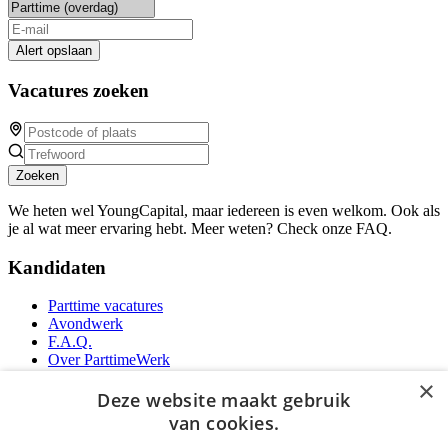
Alert opslaan
Vacatures zoeken
Zoeken
We heten wel YoungCapital, maar iedereen is even welkom. Ook als
je al wat meer ervaring hebt. Meer weten? Check onze FAQ.
Kandidaten
Parttime vacatures
Avondwerk
F.A.Q.
Over ParttimeWerk
YoungCapital IOS App
×
YoungCapital Android App
Deze website maakt gebruik
van cookies.
Werkgevers