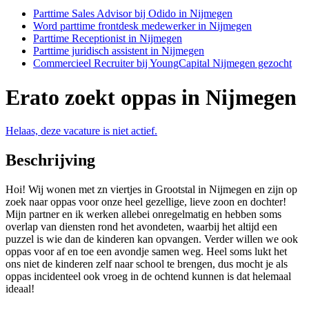
Parttime Sales Advisor bij Odido in Nijmegen
Word parttime frontdesk medewerker in Nijmegen
Parttime Receptionist in Nijmegen
Parttime juridisch assistent in Nijmegen
Commercieel Recruiter bij YoungCapital Nijmegen gezocht
Erato zoekt oppas in Nijmegen
Helaas, deze vacature is niet actief.
Beschrijving
Hoi! Wij wonen met zn viertjes in Grootstal in Nijmegen en zijn op
zoek naar oppas voor onze heel gezellige, lieve zoon en dochter!
Mijn partner en ik werken allebei onregelmatig en hebben soms
overlap van diensten rond het avondeten, waarbij het altijd een
puzzel is wie dan de kinderen kan opvangen. Verder willen we ook
oppas voor af en toe een avondje samen weg. Heel soms lukt het
ons niet de kinderen zelf naar school te brengen, dus mocht je als
oppas incidenteel ook vroeg in de ochtend kunnen is dat helemaal
ideaal!