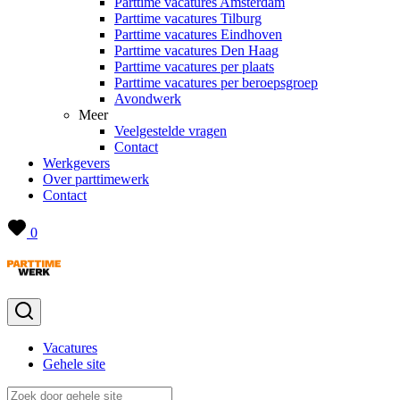
Parttime vacatures Amsterdam
Parttime vacatures Tilburg
Parttime vacatures Eindhoven
Parttime vacatures Den Haag
Parttime vacatures per plaats
Parttime vacatures per beroepsgroep
Avondwerk
Meer
Veelgestelde vragen
Contact
Werkgevers
Over parttimewerk
Contact
0
Vacatures
Gehele site