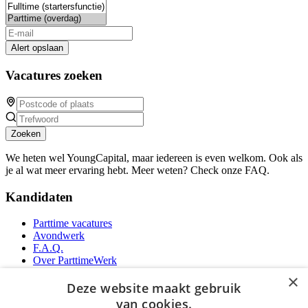
Alert opslaan
Vacatures zoeken
Zoeken
We heten wel YoungCapital, maar iedereen is even welkom. Ook als
je al wat meer ervaring hebt. Meer weten? Check onze FAQ.
Kandidaten
Parttime vacatures
Avondwerk
F.A.Q.
Over ParttimeWerk
YoungCapital IOS App
×
YoungCapital Android App
Deze website maakt gebruik
van cookies.