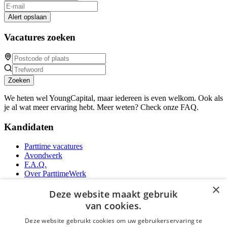
Alert opslaan
Vacatures zoeken
Zoeken
We heten wel YoungCapital, maar iedereen is even welkom. Ook als
je al wat meer ervaring hebt. Meer weten? Check onze FAQ.
Kandidaten
Parttime vacatures
Avondwerk
F.A.Q.
Over ParttimeWerk
YoungCapital IOS App
×
YoungCapital Android App
Deze website maakt gebruik
van cookies.
Werkgevers
Deze website gebruikt cookies om uw gebruikerservaring te