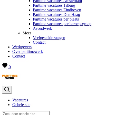
Parttime vacatures Amsterdam
Parttime vacatures Tilburg
Parttime vacatures Eindhoven
Parttime vacatures Den Haag
Parttime vacatures per plaats
Parttime vacatures per beroepsgroep
Avondwerk
Meer
Veelgestelde vragen
Contact
Werkgevers
Over parttimewerk
Contact
0
Vacatures
Gehele site