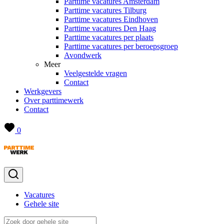
Parttime vacatures Amsterdam
Parttime vacatures Tilburg
Parttime vacatures Eindhoven
Parttime vacatures Den Haag
Parttime vacatures per plaats
Parttime vacatures per beroepsgroep
Avondwerk
Meer
Veelgestelde vragen
Contact
Werkgevers
Over parttimewerk
Contact
0
Vacatures
Gehele site