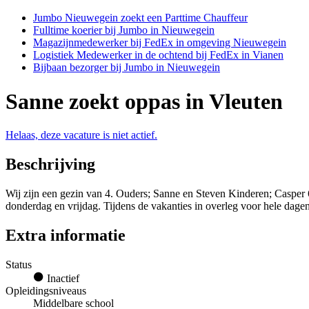
Jumbo Nieuwegein zoekt een Parttime Chauffeur
Fulltime koerier bij Jumbo in Nieuwegein
Magazijnmedewerker bij FedEx in omgeving Nieuwegein
Logistiek Medewerker in de ochtend bij FedEx in Vianen
Bijbaan bezorger bij Jumbo in Nieuwegein
Sanne zoekt oppas in Vleuten
Helaas, deze vacature is niet actief.
Beschrijving
Wij zijn een gezin van 4. Ouders; Sanne en Steven Kinderen; Casper 6 
donderdag en vrijdag. Tijdens de vakanties in overleg voor hele dagen
Extra informatie
Status
Inactief
Opleidingsniveaus
Middelbare school