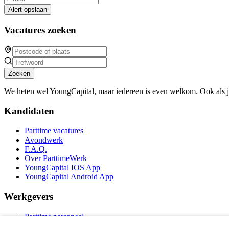
Alert opslaan
Vacatures zoeken
Zoeken
We heten wel YoungCapital, maar iedereen is even welkom. Ook als 
Kandidaten
Parttime vacatures
Avondwerk
F.A.Q.
Over ParttimeWerk
YoungCapital IOS App
YoungCapital Android App
Werkgevers
Parttime personeel
Vacature aanmelden