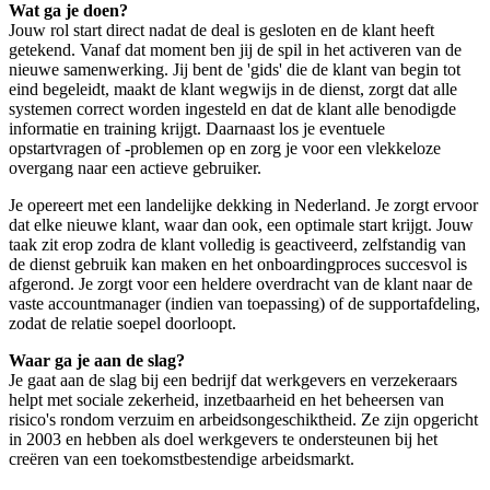
Wat ga je doen?
Jouw rol start direct nadat de deal is gesloten en de klant heeft
getekend. Vanaf dat moment ben jij de spil in het activeren van de
nieuwe samenwerking. Jij bent de 'gids' die de klant van begin tot
eind begeleidt, maakt de klant wegwijs in de dienst, zorgt dat alle
systemen correct worden ingesteld en dat de klant alle benodigde
informatie en training krijgt. Daarnaast los je eventuele
opstartvragen of -problemen op en zorg je voor een vlekkeloze
overgang naar een actieve gebruiker.
Je opereert met een landelijke dekking in Nederland. Je zorgt ervoor
dat elke nieuwe klant, waar dan ook, een optimale start krijgt. Jouw
taak zit erop zodra de klant volledig is geactiveerd, zelfstandig van
de dienst gebruik kan maken en het onboardingproces succesvol is
afgerond. Je zorgt voor een heldere overdracht van de klant naar de
vaste accountmanager (indien van toepassing) of de supportafdeling,
zodat de relatie soepel doorloopt.
Waar ga je aan de slag?
Je gaat aan de slag bij een bedrijf dat werkgevers en verzekeraars
helpt met sociale zekerheid, inzetbaarheid en het beheersen van
risico's rondom verzuim en arbeidsongeschiktheid. Ze zijn opgericht
in 2003 en hebben als doel werkgevers te ondersteunen bij het
creëren van een toekomstbestendige arbeidsmarkt.