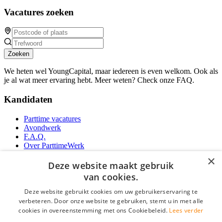
Vacatures zoeken
Zoeken
We heten wel YoungCapital, maar iedereen is even welkom. Ook als
je al wat meer ervaring hebt. Meer weten? Check onze FAQ.
Kandidaten
Parttime vacatures
Avondwerk
F.A.Q.
Over ParttimeWerk
YoungCapital IOS App
×
YoungCapital Android App
Deze website maakt gebruik
van cookies.
Werkgevers
Deze website gebruikt cookies om uw gebruikerservaring te
verbeteren. Door onze website te gebruiken, stemt u in met alle
Parttime personeel
cookies in overeenstemming met ons Cookiebeleid.
Lees verder
Vacature aanmelden
Bereken uw tarief