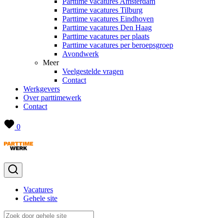
Parttime vacatures Amsterdam
Parttime vacatures Tilburg
Parttime vacatures Eindhoven
Parttime vacatures Den Haag
Parttime vacatures per plaats
Parttime vacatures per beroepsgroep
Avondwerk
Meer
Veelgestelde vragen
Contact
Werkgevers
Over parttimewerk
Contact
0
Vacatures
Gehele site