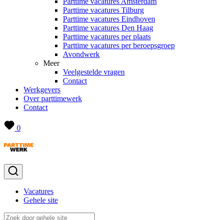
Parttime vacatures Amsterdam
Parttime vacatures Tilburg
Parttime vacatures Eindhoven
Parttime vacatures Den Haag
Parttime vacatures per plaats
Parttime vacatures per beroepsgroep
Avondwerk
Meer
Veelgestelde vragen
Contact
Werkgevers
Over parttimewerk
Contact
0
Vacatures
Gehele site