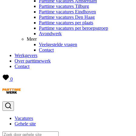
Parttime vacatures Amsterdam
Parttime vacatures Tilburg
Parttime vacatures Eindhoven
Parttime vacatures Den Haag
Parttime vacatures per plaats
Parttime vacatures per beroepsgroep
Avondwerk
Meer
Veelgestelde vragen
Contact
Werkgevers
Over parttimewerk
Contact
0
Vacatures
Gehele site