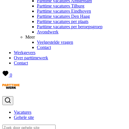
Parttime vacatures Amsterdam
Parttime vacatures Tilburg
Parttime vacatures Eindhoven
Parttime vacatures Den Haag
Parttime vacatures per plaats
Parttime vacatures per beroepsgroep
Avondwerk
Meer
Veelgestelde vragen
Contact
Werkgevers
Over parttimewerk
Contact
0
Vacatures
Gehele site