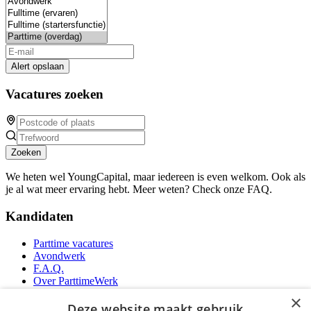
Alert opslaan
Vacatures zoeken
Zoeken
We heten wel YoungCapital, maar iedereen is even welkom. Ook als
je al wat meer ervaring hebt. Meer weten? Check onze FAQ.
Kandidaten
Parttime vacatures
Avondwerk
F.A.Q.
Over ParttimeWerk
YoungCapital IOS App
×
YoungCapital Android App
Deze website maakt gebruik