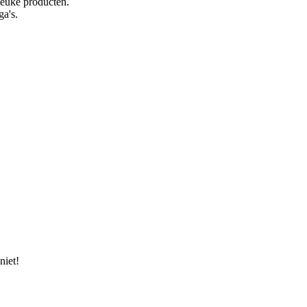
 leuke producten.
ga's.
niet!