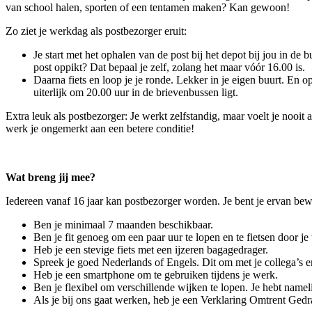
van school halen, sporten of een tentamen maken? Kan gewoon!
Zo ziet je werkdag als postbezorger eruit:
Je start met het ophalen van de post bij het depot bij jou in de b
post oppikt? Dat bepaal je zelf, zolang het maar vóór 16.00 is.
Daarna fiets en loop je je ronde. Lekker in je eigen buurt. En op
uiterlijk om 20.00 uur in de brievenbussen ligt.
Extra leuk als postbezorger: Je werkt zelfstandig, maar voelt je nooit
werk je ongemerkt aan een betere conditie!
Wat breng jij mee?
Iedereen vanaf 16 jaar kan postbezorger worden. Je bent je ervan bewu
Ben je minimaal 7 maanden beschikbaar.
Ben je fit genoeg om een paar uur te lopen en te fietsen door je
Heb je een stevige fiets met een ijzeren bagagedrager.
Spreek je goed Nederlands of Engels. Dit om met je collega’s 
Heb je een smartphone om te gebruiken tijdens je werk.
Ben je flexibel om verschillende wijken te lopen. Je hebt namelij
Als je bij ons gaat werken, heb je een Verklaring Omtrent Ged