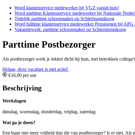
Word klantenservice medewerker bij VGZ vanuit huis!
Word parttime Klantenservice medewerker bij Nationale Neder
Tijdelijk parttime schoonmaker op Schiermonnikoog
Word fulltime klantenservice medewerker Pensioenen bij APG
Vakantiewerk: parttime schoonmaker op Schiermonnikoog
Parttime Postbezorger
Als postbezorger werk je lekker dicht bij huis, met betrokken collega'
Helaas, deze vacature is niet actief.
€16,00 per uur
Beschrijving
Werkdagen
dinsdag, woensdag, donderdag, vrijdag, zaterdag
Wat ga je doen?
Een baan met meer vrijheid dan die van postbezorger? Is er niet. Als p