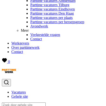
Parttime vacatures Amsterdam
Parttime vacatures Tilburg
Parttime vacatures Eindhoven
Parttime vacatures Den Haag
Parttime vacatures per plaats
Parttime vacatures per beroepsgroep
Avondwerk
Meer
Veelgestelde vragen
Contact
Werkgevers
Over parttimewerk
Contact
0
Vacatures
Gehele site