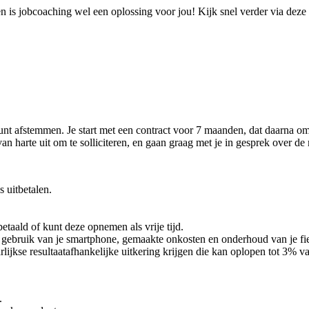
n is jobcoaching wel een oplossing voor jou! Kijk snel verder via deze
kunt afstemmen. Je start met een contract voor 7 maanden, dat daarna o
n harte uit om te solliciteren, en gaan graag met je in gesprek over de
 uitbetalen.
betaald of kunt deze opnemen als vrije tijd.
ebruik van je smartphone, gemaakte onkosten en onderhoud van je fiets 
lijkse resultaatafhankelijke uitkering krijgen die kan oplopen tot 3% van
.