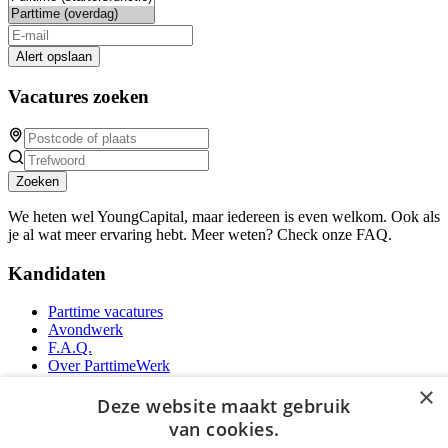
Alert opslaan
Vacatures zoeken
Zoeken
We heten wel YoungCapital, maar iedereen is even welkom. Ook als
je al wat meer ervaring hebt. Meer weten? Check onze FAQ.
Kandidaten
Parttime vacatures
Avondwerk
F.A.Q.
Over ParttimeWerk
YoungCapital IOS App
×
YoungCapital Android App
Deze website maakt gebruik
van cookies.
Werkgevers