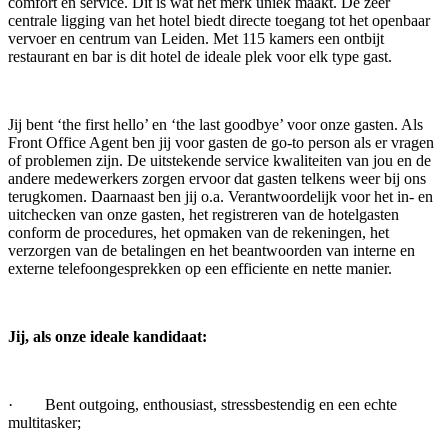
comfort en service. Dit is wat het merk uniek maakt. De zeer
centrale ligging van het hotel biedt directe toegang tot het openbaar
vervoer en centrum van Leiden. Met 115 kamers een ontbijt
restaurant en bar is dit hotel de ideale plek voor elk type gast.
Jij bent ‘the first hello’ en ‘the last goodbye’ voor onze gasten. Als
Front Office Agent ben jij voor gasten de go-to person als er vragen
of problemen zijn. De uitstekende service kwaliteiten van jou en de
andere medewerkers zorgen ervoor dat gasten telkens weer bij ons
terugkomen. Daarnaast ben jij o.a. Verantwoordelijk voor het in- en
uitchecken van onze gasten, het registreren van de hotelgasten
conform de procedures, het opmaken van de rekeningen, het
verzorgen van de betalingen en het beantwoorden van interne en
externe telefoongesprekken op een efficiente en nette manier.
Jij, als onze ideale kandidaat:
· Bent outgoing, enthousiast, stressbestendig en een echte
multitasker;