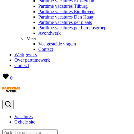
Parttime vacatures Amsterdam
Parttime vacatures Tilburg
Parttime vacatures Eindhoven
Parttime vacatures Den Haag
Parttime vacatures per plaats
Parttime vacatures per beroepsgroep
Avondwerk
Meer
Veelgestelde vragen
Contact
Werkgevers
Over parttimewerk
Contact
0
Vacatures
Gehele site