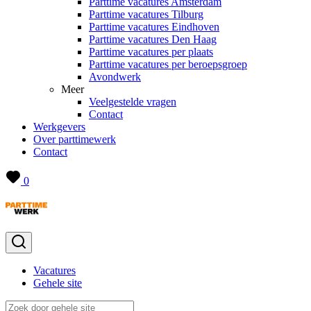
Parttime vacatures Amsterdam
Parttime vacatures Tilburg
Parttime vacatures Eindhoven
Parttime vacatures Den Haag
Parttime vacatures per plaats
Parttime vacatures per beroepsgroep
Avondwerk
Meer
Veelgestelde vragen
Contact
Werkgevers
Over parttimewerk
Contact
0
Vacatures
Gehele site