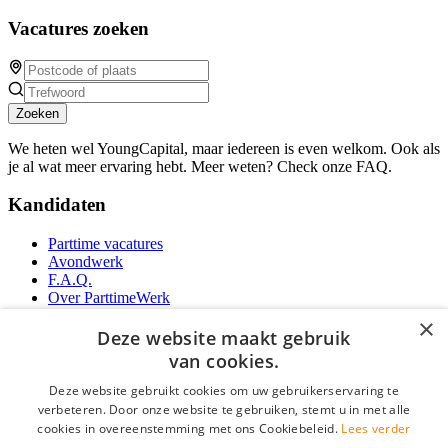
Vacatures zoeken
Zoeken
We heten wel YoungCapital, maar iedereen is even welkom. Ook als
je al wat meer ervaring hebt. Meer weten? Check onze FAQ.
Kandidaten
Parttime vacatures
Avondwerk
F.A.Q.
Over ParttimeWerk
YoungCapital IOS App
×
YoungCapital Android App
Deze website maakt gebruik
van cookies.
Werkgevers
Deze website gebruikt cookies om uw gebruikerservaring te
verbeteren. Door onze website te gebruiken, stemt u in met alle
Parttime personeel
cookies in overeenstemming met ons Cookiebeleid.
Lees verder
Vacature aanmelden
Bereken uw tarief