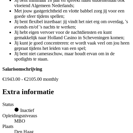
Jij bent minimaal 18 jaar en spreekt naast studententaal ook
vloeiend Algemeen Nederlands;
Met jouw gastgerichtheid en vlotte babbel zorg jij voor een
goede sfeer tijdens spellen;
Jij bent flexibel inzetbaar: jij vindt het niet erg om overdag, 's
avonds en/of 's nachts te werken;
Jij hebt eigen vervoer voor de nachtdiensten en kunt
gemakkelijk naar Holland Casino in Scheveningen komen;
Jij kunt je goed concentreren: er wordt vaak veel om jou heen
gepraat tijdens het leiden van een spel;
Jij bent niet cameraschuw, maar houdt ervan om in de
spotlights te staan.
Salarisomschrijving
€1943.00 - €2105.00 monthly
Extra informatie
Status
Inactief
Opleidingsniveaus
MBO
Plaats
Den Haag