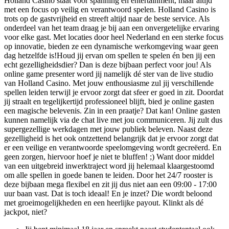
Holland Casino staat voor spanning en entertainment, maar altijd
met een focus op veilig en verantwoord spelen. Holland Casino is
trots op de gastvrijheid en streeft altijd naar de beste service. Als
onderdeel van het team draag je bij aan een onvergetelijke ervaring
voor elke gast. Met locaties door heel Nederland en een sterke focus
op innovatie, bieden ze een dynamische werkomgeving waar geen
dag hetzelfde is!Houd jij ervan om spellen te spelen én ben jij een
echt gezelligheidsdier? Dan is deze bijbaan perfect voor jou! Als
online game presenter word jij namelijk dé ster van de live studio
van Holland Casino. Met jouw enthousiasme zul jij verschillende
spellen leiden terwijl je ervoor zorgt dat sfeer er goed in zit. Doordat
jij straalt en tegelijkertijd professioneel blijft, bied je online gasten
een magische belevenis. Zin in een praatje? Dat kan! Online gasten
kunnen namelijk via de chat live met jou communiceren. Jij zult dus
supergezellige werkdagen met jouw publiek beleven. Naast deze
gezelligheid is het ook ontzettend belangrijk dat je ervoor zorgt dat
er een veilige en verantwoorde speelomgeving wordt gecreëerd. En
geen zorgen, hiervoor hoef je niet te bluffen! ;) Want door middel
van een uitgebreid inwerktraject word jij helemaal klaargestoomd
om alle spellen in goede banen te leiden. Door het 24/7 rooster is
deze bijbaan mega flexibel en zit jij dus niet aan een 09:00 - 17:00
uur baan vast. Dat is toch ideaal! En je inzet? Die wordt beloond
met groeimogelijkheden en een heerlijke payout. Klinkt als dé
jackpot, niet?