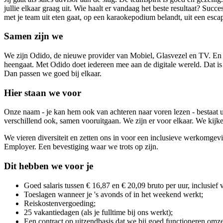
jullie elkaar graag uit. Wie haalt er vandaag het beste resultaat? Su
met je team uit eten gaat, op een karaokepodium belandt, uit een escap
Samen zijn we
We zijn Odido, de nieuwe provider van Mobiel, Glasvezel en TV. En me
heengaat. Met Odido doet iedereen mee aan de digitale wereld. Dat is 
Dan passen we goed bij elkaar.
Hier staan we voor
Onze naam - je kan hem ook van achteren naar voren lezen - bestaat 
verschillend ook, samen vooruitgaan. We zijn er voor elkaar. We kijke
We vieren diversiteit en zetten ons in voor een inclusieve werkomgev
Employer. Een bevestiging waar we trots op zijn.
Dit hebben we voor je
Goed salaris tussen € 16,87 en € 20,09 bruto per uur, inclusief 
Toeslagen wanneer je 's avonds of in het weekend werkt;
Reiskostenvergoeding;
25 vakantiedagen (als je fulltime bij ons werkt);
Een contract op uitzendbasis dat we bij goed functioneren omzet