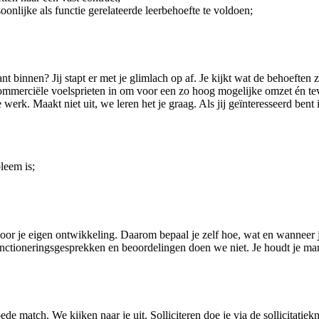
onlijke als functie gerelateerde leerbehoefte te voldoen;
ant binnen? Jij stapt er met je glimlach op af. Je kijkt wat de behoeften
mmerciële voelsprieten in om voor een zo hoog mogelijke omzet én tevred
 je werk. Maakt niet uit, we leren het je graag. Als jij geïnteresseerd be
leem is;
 voor je eigen ontwikkeling. Daarom bepaal je zelf hoe, wat en wanneer 
ctioneringsgesprekken en beoordelingen doen we niet. Je houdt je mana
de match. We kijken naar je uit. Solliciteren doe je via de sollicitatie