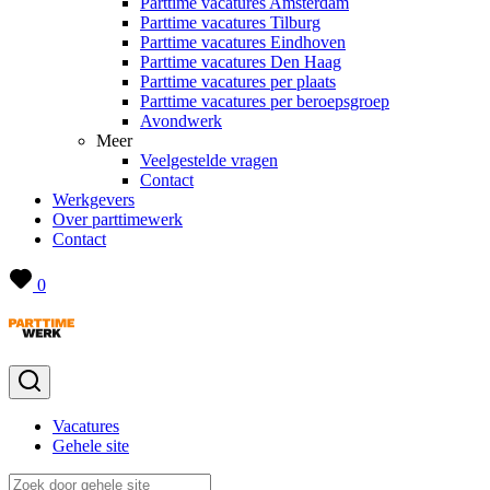
Parttime vacatures Amsterdam
Parttime vacatures Tilburg
Parttime vacatures Eindhoven
Parttime vacatures Den Haag
Parttime vacatures per plaats
Parttime vacatures per beroepsgroep
Avondwerk
Meer
Veelgestelde vragen
Contact
Werkgevers
Over parttimewerk
Contact
0
Vacatures
Gehele site