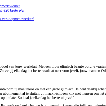
oopmedewerker
t, €20 bruto p/u
als verkoopmedewerker?
t doel van jouw werkdag. Met een grote glimlach beantwoord je vragen 
o zet jij elke dag het beste resultaat neer voor jezelf, jouw team en Od
antwoord jij moeiteloos en met een grote glimlach. Je bent daarbij sch
er abonnement af te sluiten. Jij maakt écht een klik met mensen om het 
p to date. Zo haal je elke dag het beste uit jezelf.
lig. Er wordt veel gelachen en hard gewerkt. Samen zijn jullie een winni