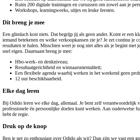
Ruim 200 digitale trainingen en cursussen om zowel aan je perso
Workshops, learningweeks, uitjes en leuke feesten.
Dit breng je mee
Een glimlach kost niets. Dat begrijp jij als geen ander. Komt er een kl
iemand betekenen en welke verkoopkansen zie je? Je zet continu je co
resultaten te halen. Misschien weet je nog niet alles als je begint met
snel eigen. Daarnaast breng je mee:
Hbo-werk- en denkniveau;
Resultaatgerichtheid en winnaarsmentaliteit;
Een flexibele agenda waarbij werken in het weekend geen prob
12 uur beschikbaarheid.
Elke dag leren
Bij Odido leren we elke dag, allemaal. Je bent zelf verantwoordelijk
professionele én persoonlijke doelen kunt werken. Aan ouderwetse fun
hebt de regie.
Druk op de knop
Ben je net zo enthousiast over Odido als wij? Dan zijn we vast een goe