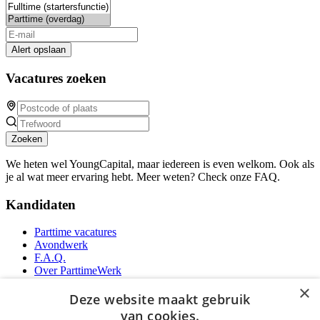
Alert opslaan
Vacatures zoeken
Zoeken
We heten wel YoungCapital, maar iedereen is even welkom. Ook als
je al wat meer ervaring hebt. Meer weten? Check onze FAQ.
Kandidaten
Parttime vacatures
Avondwerk
F.A.Q.
Over ParttimeWerk
YoungCapital IOS App
×
YoungCapital Android App
Deze website maakt gebruik
van cookies.