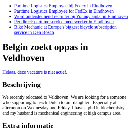
Parttime Logistics Employee bij Fedex in Eindhoven
Parttime Logistics Employee for FedEx in Eindhoven
Word ondersteunend recruiter bij YoungCapital in Eindhoven
Per direct: parttime service medewerker in Eindhoven
Bike Mechanic at Europe's biggest bicycle subscription
service in Den Bosch
Belgin zoekt oppas in
Veldhoven
Helaas, deze vacature is niet actief.
Beschrijving
We recently relocated to Veldhoven. We are looking for a someone
who supporting to teach Dutch to our daughter . Especially at
afternoon on Wednesday and Friday. I have a phd in biochemistry
and my husband is mechanical engineering at high campus area.
Extra informatie