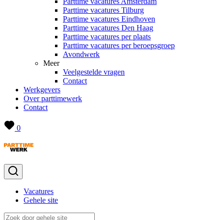
Parttime vacatures Amsterdam
Parttime vacatures Tilburg
Parttime vacatures Eindhoven
Parttime vacatures Den Haag
Parttime vacatures per plaats
Parttime vacatures per beroepsgroep
Avondwerk
Meer
Veelgestelde vragen
Contact
Werkgevers
Over parttimewerk
Contact
0
Vacatures
Gehele site