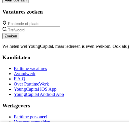
Alert opslaan
Vacatures zoeken
Zoeken
We heten wel YoungCapital, maar iedereen is even welkom. Ook als 
Kandidaten
Parttime vacatures
Avondwerk
F.A.Q.
Over ParttimeWerk
YoungCapital IOS App
YoungCapital Android App
Werkgevers
Parttime personeel
Vacature aanmelden
Bereken uw tarief