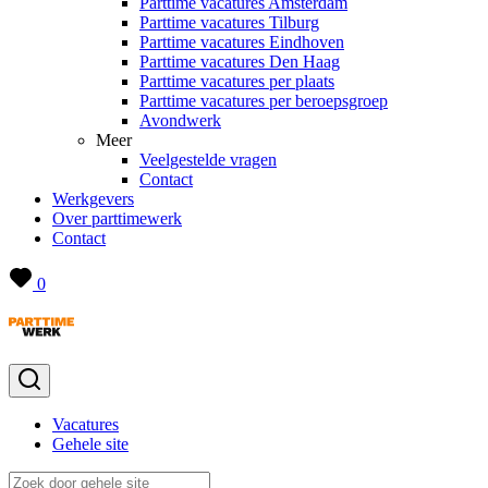
Parttime vacatures Amsterdam
Parttime vacatures Tilburg
Parttime vacatures Eindhoven
Parttime vacatures Den Haag
Parttime vacatures per plaats
Parttime vacatures per beroepsgroep
Avondwerk
Meer
Veelgestelde vragen
Contact
Werkgevers
Over parttimewerk
Contact
0
Vacatures
Gehele site