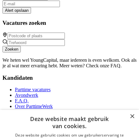
Alert opslaan
Vacatures zoeken
Zoeken
We heten wel YoungCapital, maar iedereen is even welkom. Ook als
je al wat meer ervaring hebt. Meer weten? Check onze FAQ.
Kandidaten
Parttime vacatures
Avondwerk
F.A.Q.
Over ParttimeWerk
YoungCapital IOS App
×
YoungCapital Android App
Deze website maakt gebruik
van cookies.
Werkgevers
Deze website gebruikt cookies om uw gebruikerservaring te