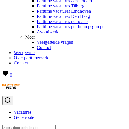
Parttime vacatures Amsterdam
Parttime vacatures Tilburg
Parttime vacatures Eindhoven
Parttime vacatures Den Haag
Parttime vacatures per plaats
Parttime vacatures per beroepsgroep
Avondwerk
Meer
Veelgestelde vragen
Contact
Werkgevers
Over parttimewerk
Contact
0
Vacatures
Gehele site