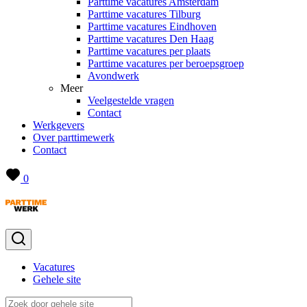
Parttime vacatures Amsterdam
Parttime vacatures Tilburg
Parttime vacatures Eindhoven
Parttime vacatures Den Haag
Parttime vacatures per plaats
Parttime vacatures per beroepsgroep
Avondwerk
Meer
Veelgestelde vragen
Contact
Werkgevers
Over parttimewerk
Contact
0
Vacatures
Gehele site