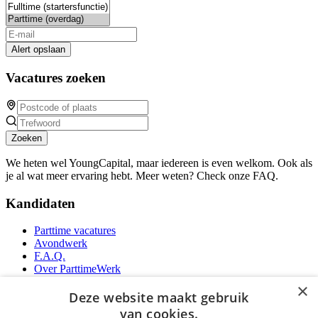
Alert opslaan
Vacatures zoeken
Zoeken
We heten wel YoungCapital, maar iedereen is even welkom. Ook als
je al wat meer ervaring hebt. Meer weten? Check onze FAQ.
Kandidaten
Parttime vacatures
Avondwerk
F.A.Q.
Over ParttimeWerk
YoungCapital IOS App
×
YoungCapital Android App
Deze website maakt gebruik
van cookies.