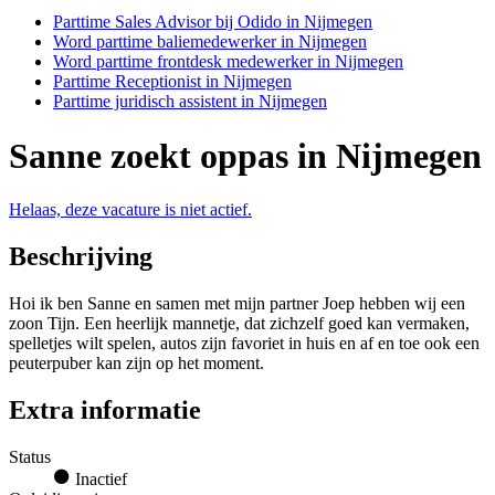
Parttime Sales Advisor bij Odido in Nijmegen
Word parttime baliemedewerker in Nijmegen
Word parttime frontdesk medewerker in Nijmegen
Parttime Receptionist in Nijmegen
Parttime juridisch assistent in Nijmegen
Sanne zoekt oppas in Nijmegen
Helaas, deze vacature is niet actief.
Beschrijving
Hoi ik ben Sanne en samen met mijn partner Joep hebben wij een
zoon Tijn. Een heerlijk mannetje, dat zichzelf goed kan vermaken,
spelletjes wilt spelen, autos zijn favoriet in huis en af en toe ook een
peuterpuber kan zijn op het moment.
Extra informatie
Status
Inactief