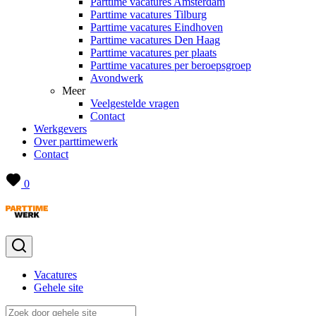
Parttime vacatures Amsterdam
Parttime vacatures Tilburg
Parttime vacatures Eindhoven
Parttime vacatures Den Haag
Parttime vacatures per plaats
Parttime vacatures per beroepsgroep
Avondwerk
Meer
Veelgestelde vragen
Contact
Werkgevers
Over parttimewerk
Contact
0
Vacatures
Gehele site