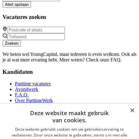
Alert opslaan
Vacatures zoeken
Zoeken
We heten wel YoungCapital, maar iedereen is even welkom. Ook als
je al wat meer ervaring hebt. Meer weten? Check onze FAQ.
Kandidaten
Parttime vacatures
Avondwerk
F.A.Q.
Over ParttimeWerk
YoungCapital IOS App
×
YoungCapital Android App
Deze website maakt gebruik
van cookies.
Werkgevers
Deze website gebruikt cookies om uw gebruikerservaring te
verbeteren. Door onze website te gebruiken, stemt u in met alle
Parttime personeel