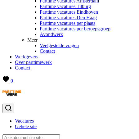
Parttime vacatures Amsterdam
Parttime vacatures Tilburg
Parttime vacatures Eindhoven
Parttime vacatures Den Haag
Parttime vacatures per plaats
Parttime vacatures per beroepsgroep
Avondwerk
Meer
Veelgestelde vragen
Contact
Werkgevers
Over parttimewerk
Contact
0
Vacatures
Gehele site