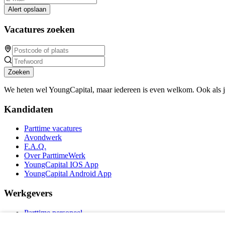
Alert opslaan
Vacatures zoeken
Zoeken
We heten wel YoungCapital, maar iedereen is even welkom. Ook als 
Kandidaten
Parttime vacatures
Avondwerk
F.A.Q.
Over ParttimeWerk
YoungCapital IOS App
YoungCapital Android App
Werkgevers
Parttime personeel
Vacature aanmelden