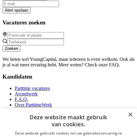
Alert opslaan
Vacatures zoeken
Zoeken
We heten wel YoungCapital, maar iedereen is even welkom. Ook als
je al wat meer ervaring hebt. Meer weten? Check onze FAQ.
Kandidaten
Parttime vacatures
Avondwerk
F.A.Q.
Over ParttimeWerk
YoungCapital IOS App
×
YoungCapital Android App
Deze website maakt gebruik
van cookies.
Werkgevers
Deze website gebruikt cookies om uw gebruikerservaring te