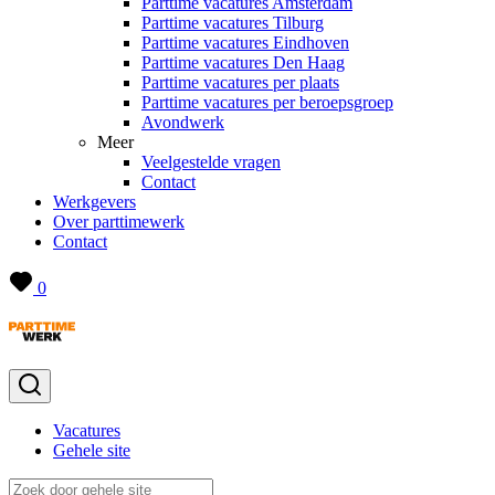
Parttime vacatures Amsterdam
Parttime vacatures Tilburg
Parttime vacatures Eindhoven
Parttime vacatures Den Haag
Parttime vacatures per plaats
Parttime vacatures per beroepsgroep
Avondwerk
Meer
Veelgestelde vragen
Contact
Werkgevers
Over parttimewerk
Contact
0
Vacatures
Gehele site